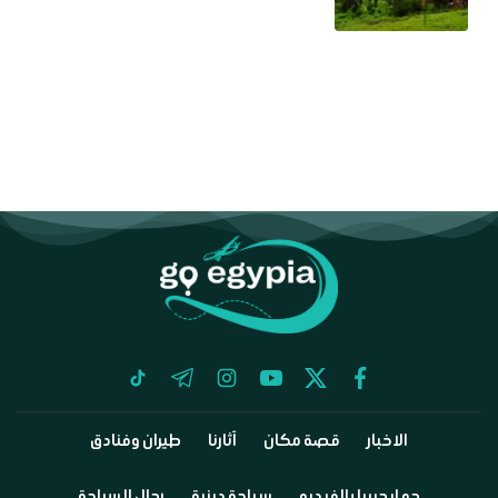
tiktok
telegram
instagram
youtube
twitter
facebook
الاخبار
قصة مكان
آثارنا
طيران وفنادق
جو إيجيبيا بالفيديو
سياحة دينية
رجال السياحة