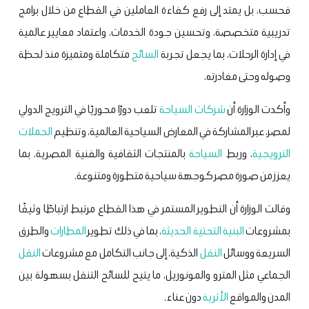
فحسب، بل يمتد إلى رفع كفاءة العاملين في القطاع من خلال برامج
تدريبية متخصصة، وتحسين جودة الخدمات، واعتماد معايير عالمية
في إدارة الرحلات، بما يجعل تجربة
السائح
متكاملة ومتميزة منذ لحظة
وصوله وحتى مغادرته.
وأكدت الوزارة أن
شركات السياحة
تلعب دورًا محوريًا في الترويج الدولي
لمصر، عبر المشاركة في المعارض السياحية العالمية، وتنظيم
الحملات
الترويجية
، وربط
السياحة
بالمنتجات الثقافية والفنية المصرية، بما
يعزز من صورة مصر كوجهة سياحية متطورة ومتنوعة.
وقالت الوزارة أن التطوير المستمر في هذا القطاع مرتبط ارتباطًا وثيقًا
بمشروعات
البنية التحتية الحديثة
، بما في ذلك تطوير
المطارات
والطرق
السريعة ووسائل
النقل
الذكية، إلى جانب التكامل مع مشروعات
النقل
الجماعي مثل المترو والمونوريل، ما يتيح للسائح التنقل بسهولة بين
المدن والمواقع
الأثرية
دون عناء.