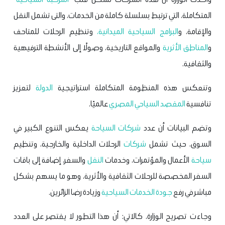
المتكاملة، التي ترتبط بسلسلة كاملة من الخدمات، والتى تشمل النقل
والإقامة، و
البرامج السياحية الميدانية،
وتنظيم الرحلات للمتاحف
و
المناطق الأثرية
والمواقع التاريخية، وصولًا إلى الأنشطة الترفيهية
والثقافية.
وتنعكس هذه المنظومة المتكاملة استراتيجية
الدولة
لتعزيز
تنافسية
المقصد السياحي المصري
عالميًا.
وتضم البيانات أن عدد
شركات السياحة
يعكس التنوع الكبير في
السوق، حيث تشمل
شركات
الرحلات الداخلية والخارجية، وتنظيم
سياحة
الأعمال والمؤتمرات، وخدمات
النقل
والسفر، إضافة إلى باقات
السفر المخصصة للرحلات الثقافية والأثرية، وهو ما يسهم بشكل
مباشر في رفع
جودة الخدمات السياحية
وزيادة رضا الزائرين.
وجاءت تصريح الوزارة، كالاتي: أن هذا التطور لا يقتصر على العدد