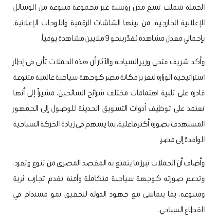
الحملة شملت تسع مدن روسية عبر مجموعة متنوعة من الوسائل
الإعلانية الخارجية، من بينها الشاشات الرقمية واللوحات الإعلانية،
بإجمالي معدل مشاهدة يُقدّر بنحو 9 ملايين مشاهدة يومياً.
وأكد شريف فتحي وزير السياحة والآثار أن هذه الحملات تأتي في إطار
استراتيجية الوزارة لتعزيز مكانة مصر كوجهة سياحية عالمية متنوعة
قادرة على تلبية اهتمامات مختلف شرائح السائحين، مشيراً إلى أنها
تعتمد على توظيف أدوات التسويق الحديثة للوصول إلى الجمهور
المستهدف بصورة أكثر فاعلية، بما يسهم في زيادة الحركة السياحية
الوافدة إلى مصر.
وأضاف أن الحملات تبرز ما يتمتع به المقصد المصري من تنوع وتفرد،
وتدعم صورته كوجهة سياحية متكاملة وآمنة تقدم تجارب ثرية
ومتنوعة، بما يتماشى مع جهود الدولة لتحقيق نمو مستدام في
القطاع السياحي.