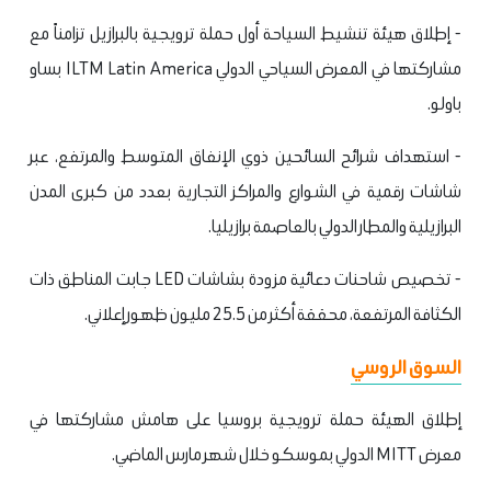
- إطلاق هيئة تنشيط السياحة أول حملة ترويجية بالبرازيل تزامناً مع
مشاركتها في المعرض السياحي الدولي ILTM Latin America بساو
باولو.
- استهداف شرائح السائحين ذوي الإنفاق المتوسط والمرتفع، عبر
شاشات رقمية في الشوارع والمراكز التجارية بعدد من كبرى المدن
البرازيلية والمطار الدولي بالعاصمة برازيليا.
- تخصيص شاحنات دعائية مزودة بشاشات LED جابت المناطق ذات
الكثافة المرتفعة، محققة أكثر من 25.5 مليون ظهور إعلاني.
السوق الروسي
إطلاق الهيئة حملة ترويجية بروسيا على هامش مشاركتها في
معرض MITT الدولي بموسكو خلال شهر مارس الماضي.