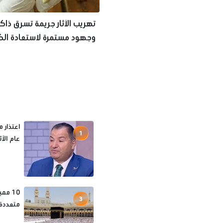
تهريب الآثار جريمة تسرق ذاكر
وجهود مستمرة لاستعادة الك
المفقودة
اعتذار م
1
عام الآ
10 مم
3
متعددة 