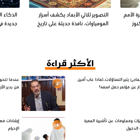
ة الأمم
التصوير ثلاثي الأبعاد يكشف أسرار
الذكاء ا
نوز
المومياوات، نافذة حديثة على تاريخ
جديدة في
الفراعنة
تحت الأ
الأكثر قراءة
فاجئ يثير التساؤلات..لماذا غاب أمين
عندما تتحول
2
ثار عن مؤتمر حمل اسمه؟
من يدير الأ
يزات ومعلومات عن تأشيرة العمرة
إرشادات مه
4
الدخول
الإحرام