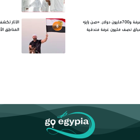
7آلاف غرفة و700مليون دولار.. «صن رايز»
الآثار تكش
6
باق نصف مليون غرفة فندقية
المناطق الأث