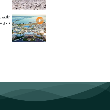
5
تدخل س