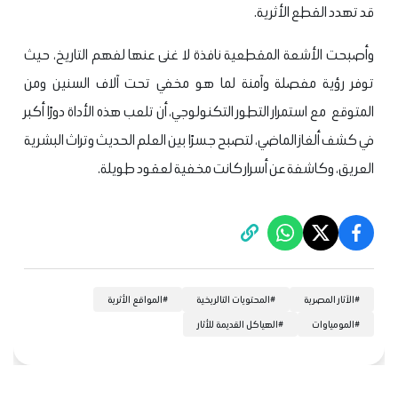
قد تهدد القطع الأثرية.
وأصبحت الأشعة المقطعية نافذة لا غنى عنها لفهم التاريخ، حيث
توفر رؤية مفصلة وآمنة لما هو مخفي تحت آلاف السنين ومن
المتوقع مع استمرار التطور التكنولوجي، أن تلعب هذه الأداة دورًا أكبر
في كشف ألغاز الماضي، لتصبح جسرًا بين العلم الحديث وتراث البشرية
العريق، وكاشفة عن أسرار كانت مخفية لعقود طويلة.
#
الآثار المصرية
#
المحتويات التالريخية
#
المواقع الأثرية
#
المومياوات
#
الهياكل القديمة للأثار