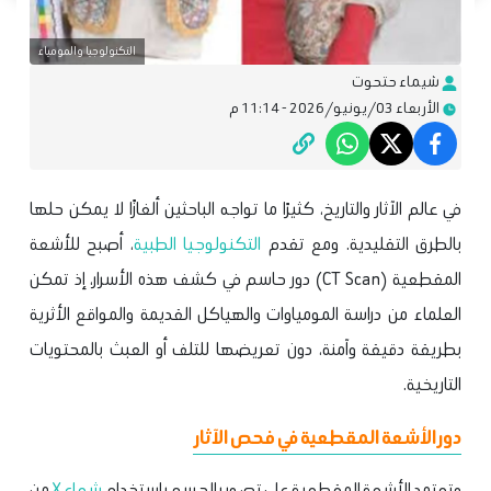
التكنولوجيا والمومياء
شيماء حتحوت
الأربعاء 03/يونيو/2026 - 11:14 م
في عالم الآثار والتاريخ، كثيرًا ما تواجه الباحثين ألغازًا لا يمكن حلها
بالطرق التقليدية. ومع تقدم
التكنولوجيا الطبية
، أصبح للأشعة
المقطعية (CT Scan) دور حاسم في كشف هذه الأسرار، إذ تمكن
العلماء من دراسة المومياوات والهياكل القديمة والمواقع الأثرية
بطريقة دقيقة وآمنة، دون تعريضها للتلف أو العبث بالمحتويات
التاريخية.
دور الأشعة المقطعية في فحص الآثار
وتعتمد الأشعة المقطعية على تصوير الجسم باستخدام
شعاع X
من