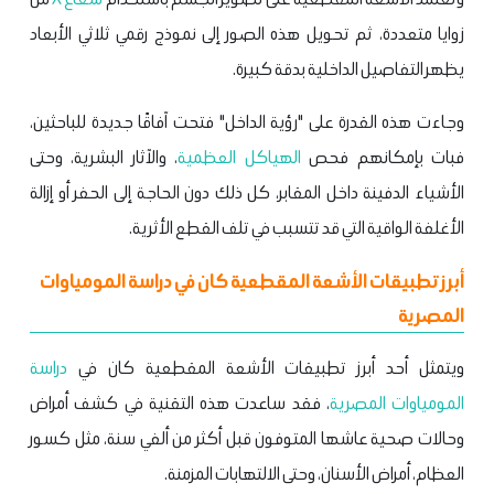
زوايا متعددة، ثم تحويل هذه الصور إلى نموذج رقمي ثلاثي الأبعاد
يظهر التفاصيل الداخلية بدقة كبيرة.
وجاءت هذه القدرة على "رؤية الداخل" فتحت آفاقًا جديدة للباحثين،
فبات بإمكانهم فحص
الهياكل العظمية
، والآثار البشرية، وحتى
الأشياء الدفينة داخل المقابر، كل ذلك دون الحاجة إلى الحفر أو إزالة
الأغلفة الواقية التي قد تتسبب في تلف القطع الأثرية.
أبرز تطبيقات الأشعة المقطعية كان في دراسة المومياوات
المصرية
ويتمثل أحد أبرز تطبيقات الأشعة المقطعية كان في
دراسة
المومياوات المصرية
، فقد ساعدت هذه التقنية في كشف أمراض
وحالات صحية عاشها المتوفون قبل أكثر من ألفي سنة، مثل كسور
العظام، أمراض الأسنان، وحتى الالتهابات المزمنة.