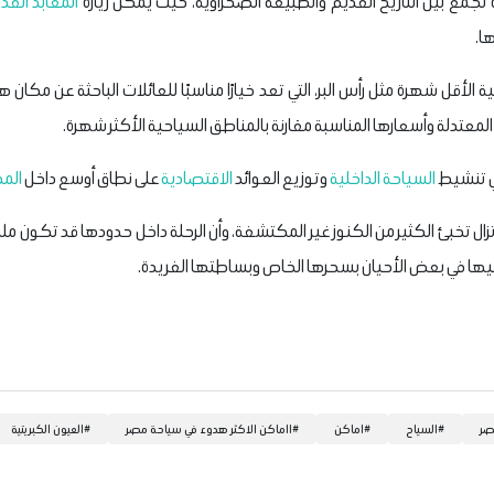
تجمع بين التاريخ القديم والطبيعة الصحراوية، حيث يمكن زيارة
المعابد القد
ا.
الأقل شهرة مثل رأس البر، التي تعد خيارًا مناسبًا للعائلات الباحثة عن مكان ه
 المعتدلة وأسعارها المناسبة مقارنة بالمناطق السياحية الأكثر شهرة.
ي تنشيط
السياحة الداخلية
وتوزيع العوائد
الاقتصادية
على نطاق أوسع داخل
الم
ال تخبئ الكثير من الكنوز غير المكتشفة، وأن الرحلة داخل حدودها قد تكون مل
يها في بعض الأحيان بسحرها الخاص وبساطتها الفريدة.
صر
#
السياح
#
اماكن
#
ااماكن الاكثر هدوء في سياحة مصر
#
العيون الكبريتية