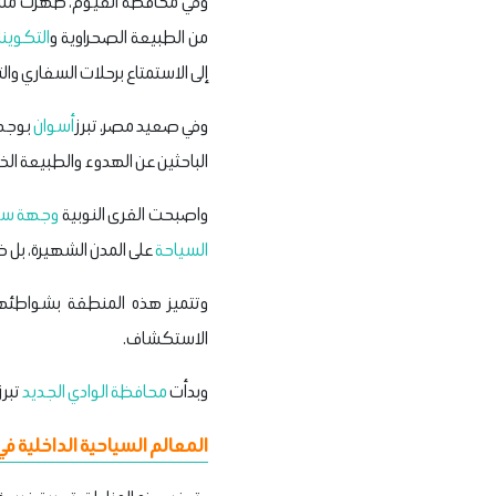
وفي محافظة الفيوم، ظهرت مناطق جد
من الطبيعة الصحراوية و
التكوين
إلى الاستمتاع برحلات السفاري وا
وفي صعيد مصر، تبرز
أسوان
بوجه 
الباحثين عن الهدوء والطبيعة الخل
واصبحت القرى النوبية
وجهة سي
السياحة
على المدن الشهيرة، بل 
وتتميز هذه المنطقة بشواطئها ا
الاستكشاف.
وبدأت
محافظة الوادي الجديد
تبرز
المعالم السياحية الداخلية ف