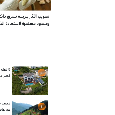
تهريب الآثار جريمة تسرق ذاكر
وجهود مستمرة لاستعادة الك
المفقودة
1
قصر مح
محمد صل
3
عن عاصم