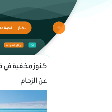
الاخبار
قصة مك
رجال السياحة
كنوز مخفية في ق
عن الزحام