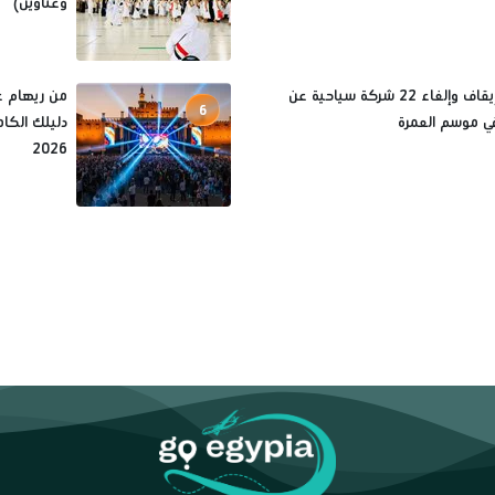
وعناوين)
أسباب إيقاف وإلغاء 22 شركة سياحية عن
من ريهام ع
6
ي موسم العمرة
دليلك الكا
2026