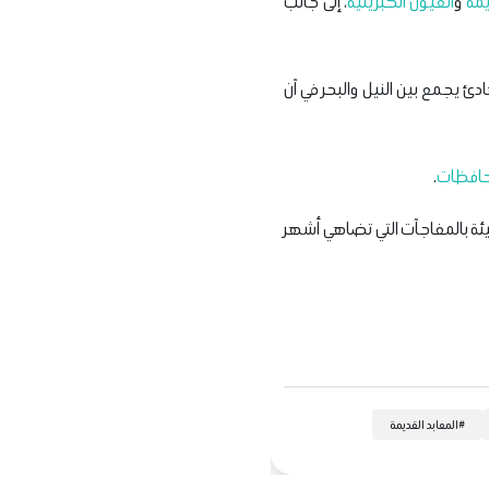
يمة
و
العيون الكبريتية
، إلى جانب
ادئ يجمع بين النيل والبحر في آن
حافظات
.
يئة بالمفاجآت التي تضاهي أشهر
#
المعابد القديمة