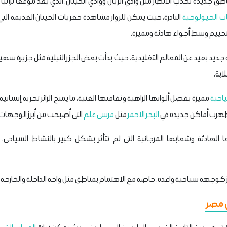
يدة تجذب الأنظار مثل وادي الريان ووادي الحيتان، الذي يُعد موقعًا تراثيًا ع
ات الجيولوجية
النادرة، حيث يمكن للزوار مشاهدة حفريات الحيتان القديمة التي
لتخييم وسط أجواء هادئة ومميزة.
جديد بعيد عن المعالم التقليدية، حيث بدأت بعض الجزر النيلية مثل جزيرة سهيل
ابة.
احية
مميزة بفضل ألوانها الزاهية وثقافتها الغنية، ما يمنح الزائر تجربة إنسان
ظهرت أماكن جديدة في
البحر الاحمر
مثل
مرسى علم
التي أصبحت من أبرز الوجهات
لهادئة وشعابها المرجانية التي لم تتأثر بشكل كبير بالنشاط السياحي، مما
 كوجهة سياحية واعدة، خاصة مع الاهتمام بمناطق مثل واحة الداخلة والخارجة.
ي مصر