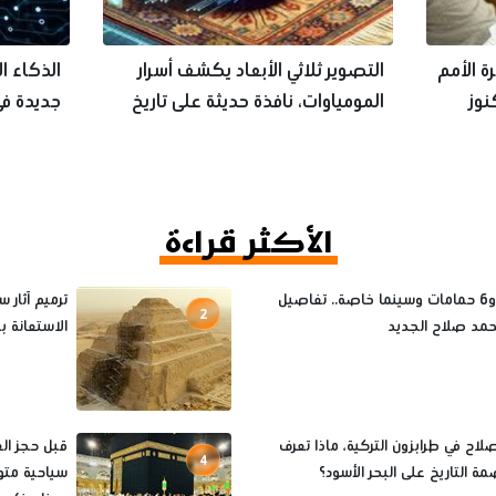
ة الأمم
التصوير ثلاثي الأبعاد يكشف أسرار
الذكاء ا
نوز
المومياوات، نافذة حديثة على تاريخ
جديدة في
الفراعنة
تحت الأ
الأكثر قراءة
8 غرف و6 حمامات وسينما خاصة.. تفاصيل
ترميم آثار 
2
مد صلاح الجديد
الاستعانة بم
اح في طرابزون التركية، ماذا تعرف
4
ة التاريخ على البحر الأسود؟
سياحية متو