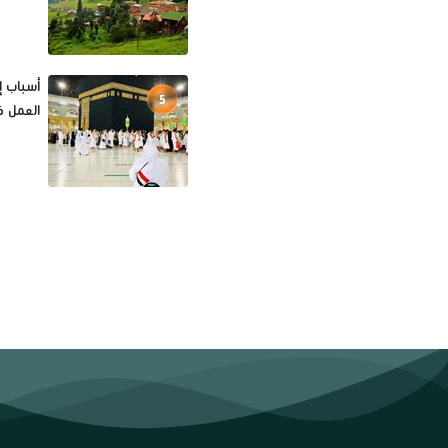
5
العمل ف