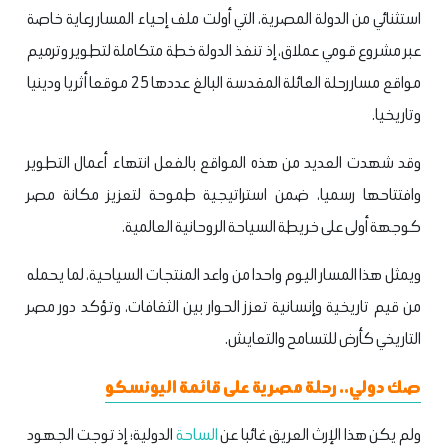
استثنائي من الدولة المصرية، التي أولت ملف إحياء المسار رعاية خاصة
عبر مشروع قومي عملاق، إذ تنفذ الدولة خطة متكاملة لتطوير وترميم
مواقع مسار رحلة العائلة المقدسة البالغ عددها 25 موقعا أثريا ودينيا
وتاريخيا.
وقد شهدت العديد من هذه المواقع بالفعل انتهاء أعمال التطوير
وافتتاحها رسميا، ضمن استراتيجية طموحة لتعزيز مكانة مصر
كوجهة أولى على خريطة السياحة الروحانية العالمية.
ويمثل هذا المسار اليوم واحدا من واعد المنتجات السياحية، لما يحمله
من قيم تاريخية وإنسانية تعزز الحوار بين الثقافات، وتؤكد دور مصر
التاريخي كأرض للتسامح والتعايش.
صك دولي.. رحلة مصرية على قائمة اليونسكو
ولم يكن هذا الإرث العريق غائبا عن
الساحة
الدولية؛ إذ توجت الجهود