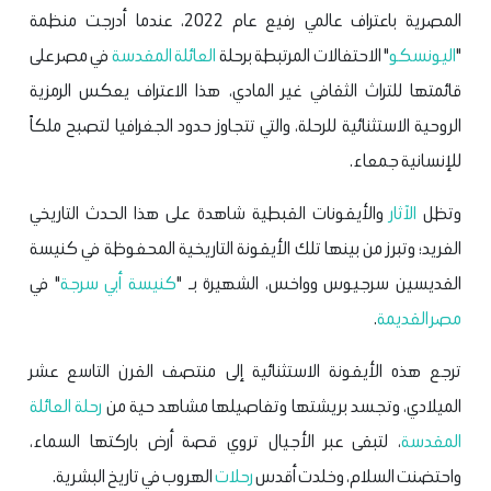
المصرية باعتراف عالمي رفيع عام 2022، عندما أدرجت منظمة
"
اليونسكو
" الاحتفالات المرتبطة برحلة
العائلة المقدسة
في مصر على
قائمتها للتراث الثقافي غير المادي، هذا الاعتراف يعكس الرمزية
الروحية الاستثنائية للرحلة، والتي تتجاوز حدود الجغرافيا لتصبح ملكاً
للإنسانية جمعاء.
وتظل
الآثار
والأيقونات القبطية شاهدة على هذا الحدث التاريخي
الفريد؛ وتبرز من بينها تلك الأيقونة التاريخية المحفوظة في كنيسة
القديسين سرجيوس وواخس، الشهيرة بـ "
كنيسة أبي سرجة
" في
مصر القديمة
.
ترجع هذه الأيقونة الاستثنائية إلى منتصف القرن التاسع عشر
الميلادي، وتجسد بريشتها وتفاصيلها مشاهد حية من
رحلة العائلة
المقدسة
، لتبقى عبر الأجيال تروي قصة أرض باركتها السماء،
واحتضنت السلام، وخلدت أقدس
رحلات
الهروب في تاريخ البشرية.