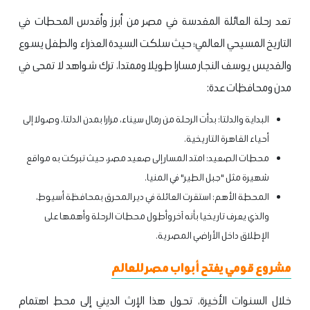
تعد رحلة العائلة المقدسة في مصر من أبرز وأقدس المحطات في
التاريخ المسيحي العالمي؛ حيث سلكت السيدة العذراء والطفل يسوع
والقديس يوسف النجار مسارا طويلا وممتدا، ترك شواهد لا تمحى في
مدن ومحافظات عدة:
البداية والدلتا: بدأت الرحلة من رمال سيناء، مرارا بمدن الدلتا، وصولا إلى
أحياء القاهرة التاريخية.
محطات الصعيد: امتد المسار إلى صعيد مصر، حيث تبركت به مواقع
شهيرة مثل "جبل الطير" في المنيا.
المحطة الأهم: استقرت العائلة في دير المحرق بمحافظة أسيوط،
والذي يعرف تاريخيا بأنه آخر وأطول محطات الرحلة وأهمها على
الإطلاق داخل الأراضي المصرية.
مشروع قومي يفتح أبواب مصر للعالم
خلال السنوات الأخيرة، تحول هذا الإرث الديني إلى محط اهتمام