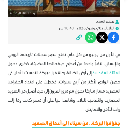
رحلة العائلة المقدسة
هيثم السيد
الثلاثاء 02/يونيو/2026 - 10:43 ص
في الأول من يونيو من كل عام، تفتح مصر سجلات تاريخها الروحي
والإنساني، لتقرأ واحدة من أعظم صفحاتها المضيئة، ذكرى دخول
العائلة المقدسة
إلى أرض الكنانة، رحلة فرار مباركة التمست الأمان في
حضن الوادي لأكثر من أربع سنوات، فخطت على امتداد الجغرافيا
المصرية مسارا مباركا تحول مع مرور القرون إلى جزء أصيل من الهوية
الحضارية والثقافية للبلاد، وشاهدا حيا على أن مصر كانت وما زالت
واحة للأمن والتعايش.
جغرافيا البركة.. من سيناء إلى أعماق الصعيد