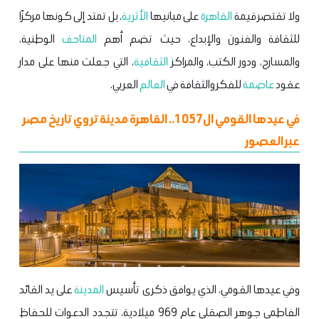
ولا تقتصر قيمة
القاهرة
على مبانيها
الأثرية
، بل تمتد إلى كونها مركزًا
للثقافة والفنون والإبداع، حيث تضم أهم
المتاحف
الوطنية،
والمسارح، ودور الكتب، والمراكز
الثقافية
، التي جعلت منها على مدار
عقود
عاصمة
للفكر والثقافة في
العالم
العربي.
في عيدها القومي ال1057.. القاهرة مدينة تروي تاريخ مصر
عبر العصور
وفي عيدها القومي، الذي يوافق ذكرى تأسيس
المدينة
على يد القائد
الفاطمي جوهر الصقلي عام 969 ميلادية، تتجدد الدعوات للحفاظ