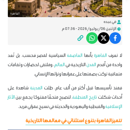
القاهرة
مي عبده
الإثنين 06/يوليو/2026 - 07:36 م
لا تعرف
القاهرة
بأنها
العاصمة
السياسية لمصر فحسب، بل تُعد
واحدة من أقدم
المدن
التاريخية في
العالم
، وملتقى لحضارات وثقافات
متعاقبة تركت بصمتها على عمرانها وتراثها الإنساني.
فمنذ تأسيسها قبل أكثر من ألف عام، ظلت
المدينة
شاهدة على
أحداث شكلت
تاريخ
المنطقة
، لتصبح متحفًا مفتوحًا يجمع بين
الآثار
الإسلامية
والقبطية واليهودية والحديثة في نسيج عمراني فريد.
تتميز القاهرة بتنوع استثنائي في معالمها التاريخية