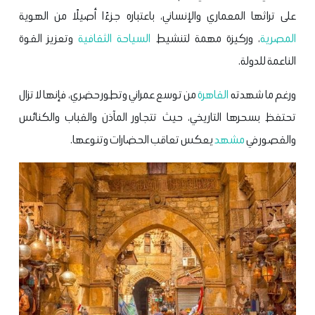
على تراثها المعماري والإنساني، باعتباره جزءًا أصيلًا من الهوية
المصرية
، وركيزة مهمة لتنشيط
السياحة الثقافية
وتعزيز القوة
الناعمة للدولة.
ورغم ما شهدته
القاهرة
من توسع عمراني وتطور حضري، فإنها لا تزال
تحتفظ بسحرها التاريخي، حيث تتجاور المآذن والقباب والكنائس
والقصور في
مشهد
يعكس تعاقب الحضارات وتنوعها.