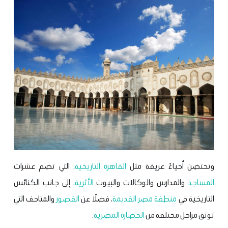
وتحتضن أحياءً عريقة مثل
القاهرة التاريخية
، التي تضم عشرات
المساجد
والمدارس والوكالات والبيوت
الأثرية
، إلى جانب الكنائس
التاريخية في
منطقة
مصر القديمة
، فضلًا عن
القصور
والمتاحف التي
توثق مراحل مختلفة من
الحضارة المصرية
.