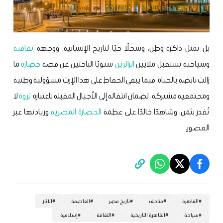
بل تمثل ذاكرة وطن، وسجلًا حيًا لتاريخ الإنسانية، ووجهة
ثقافية
وسياحية تستقبل ملايين
الزائرين
سنويًا الباحثين عن قصة
حضارة
ما
زالت نابضة بالحياة، فيما يبقى الحفاظ على هذا الإرث مسؤولية وطنية
ومجتمعية مشتركة، لضمان انتقاله إلى الأجيال المقبلة باعتباره
ثروة
لا
تُقدر بثمن، وشاهدًا خالدًا على عظمة
الحضارة المصرية
وريادتها عبر
العصور.
#
القاهرة
#
متاحف
#
تاريخ مصر
#
العاصمة
#
الآثار
#
سياحة
#
القاهرة التاريخية
#
الثقافة
#
إسلامية