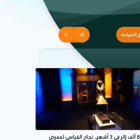
ل السياحة
68 ألف زائر في 3 أشهر.. نجاح القياسي لمعرض