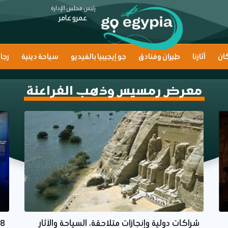
رئيس مجلس الإدارة
عمرو عامر
ان
آثارنا
طيران وفنادق
جو إيجيبيا بالفيديو
سياحة دينية
رجا
معرض رمسيس وذهب الفراعنة
شراكات دولية وإنجازات متلاحقة، السياحة والآثار