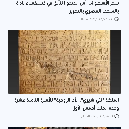
سحر الأسطورة.. رأس الميدوزا تتألق في فسيفساء نادرة
بالمتحف المصري بالتحرير
الجمعة 27/مارس/2026 - 07:57 م
الملكة "تتي-شيري"..الأم الروحية" للأسرة الثامنة عشرة
وجدة الملك أحمس الأول
الثلاثاء 24/مارس/2026 - 05:28 م