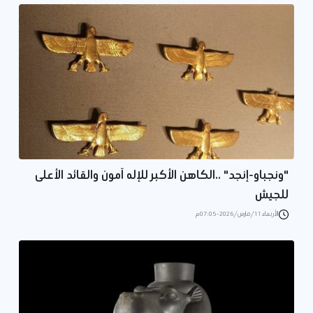
"ونجباو-إنجد" ..الكاهن الأكبر للإله آمون والقائد الأعلى
للجيش
الأربعاء 11/مارس/2026 - 07:05 م