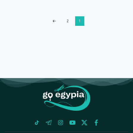
2
1
tiktok
telegram
instagram
youtube
twitter
facebook