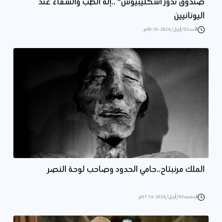
صندوق نذور أسكليبيوس" ..إله الطب والشفاء عند
اليونانيين
الأحد 05/أبريل/2026 - 08:55 م
الملك مرنبتاح..حامي الحدود وصاحب لوحة النصر
الجمعة 03/أبريل/2026 - 07:14 م