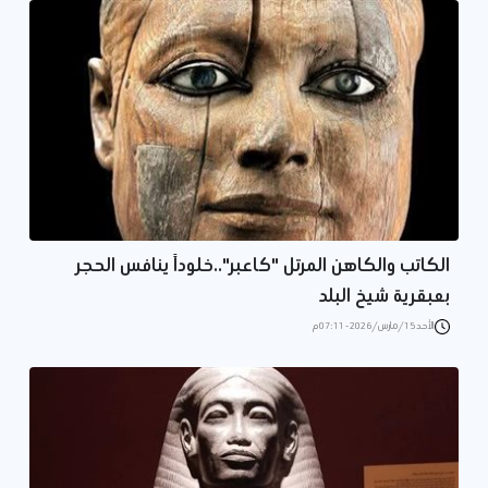
الكاتب والكاهن المرتل "كاعبر"..خلوداً ينافس الحجر
بعبقرية شيخ البلد
الأحد 15/مارس/2026 - 07:11 م