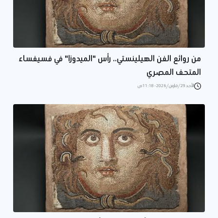
من روائع الفن الهيلينستي.. رأس "الميدوزا" في فسيفساء
المتحف المصري
الأحد 29/مارس/2026 - 11:18 ص