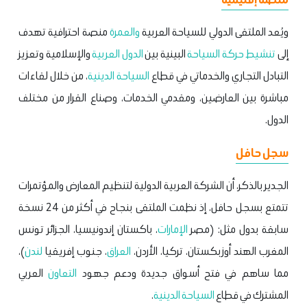
ويُعد الملتقى الدولي للسياحة العربية
والعمرة
منصة احترافية تهدف
إلى
تنشيط حركة السياحة
البينية بين
الدول العربية
والإسلامية وتعزيز
التبادل التجاري والخدماتي في قطاع
السياحة الدينية
، من خلال لقاءات
مباشرة بين العارضين، ومقدمي الخدمات، وصناع القرار من مختلف
الدول.
سجل حافل
الجدير بالذكر، أن الشركة العربية الدولية لتنظيم المعارض والمؤتمرات
تتمتع بسجل حافل، إذ نظمت الملتقى بنجاح في أكثر من 24 نسخة
سابقة بدول مثل: (مصر
الإمارات
، باكستان إندونيسيا، الجزائر تونس
المغرب الهند أوزبكستان، تركيا، الأردن،
العراق
، جنوب إفريقيا
لندن
)،
مما ساهم في فتح أسواق جديدة ودعم جهود
التعاون
العربي
المشترك في قطاع
السياحة الدينية
.