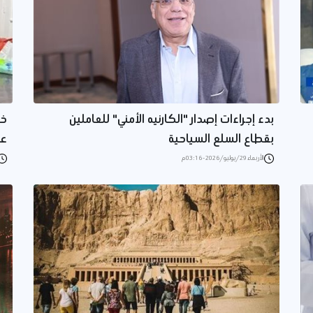
بدء إجراءات إصدار "الكارنيه الأمني" للعاملين
خا
بقطاع السلع السياحية
عم
الأربعاء 29/يوليو/2026 - 03:16 م