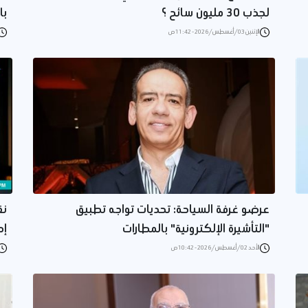
لجذب 30 مليون سائح ؟
با
الإثنين 03/أغسطس/2026 - 11:42 ص
عرضو غرفة السياحة: تحديات تواجه تطبيق
نق
"التأشيرة الإلكترونية" بالمطارات
إص
الأحد 02/أغسطس/2026 - 10:42 ص