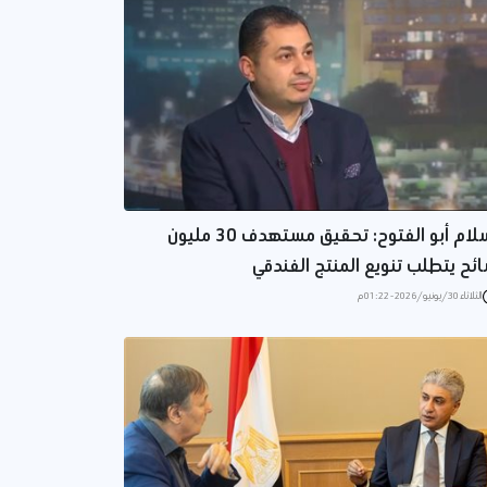
إسلام أبو الفتوح: تحقيق مستهدف 30 مليون
ئح يتطلب تنويع المنتج الفندقي
الثلاثاء 30/يونيو/2026 - 01:22 م