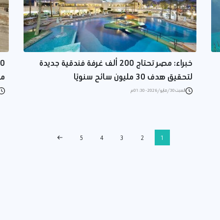
خبراء: مصر تحتاج 200 ألف غرفة فندقية جديدة
لتحقيق هدف 30 مليون سائح سنويًا
مصر
السبت 30/مايو/2026 - 01:30 م
5
4
3
2
1