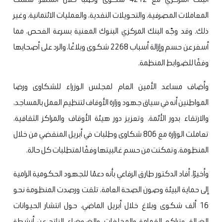
المعاملات المصرفية، والتحويلات النقدية، والعمليات الائتمانية، وغير
ذلك. وقد وجّه البنك المركزي البنوك المعنية بسرعة الفحص، مما
أسفر عن حسم وإزالة أسباب 2268 شكوى وبلاغًا، والرد على أصحابها
وفقًا للضوابط المنظمة.
وأضاف مساعد الأمين العام لمجلس الوزراء للشكاوى ورضا
المواطنين أنه في سياق جهود وزارة الأوقاف لتنظيم العمل بالمساجد،
والارتقاء بدور الأئمة، وتعزيز دور هيئة الأوقاف والمراكز الثقافية،
تعاملت الوزارة مع 806 شكاوى وطلبات في أبريل المنقضي من خلال
المنظومة، وتمكنت من حسم غالبيتها وفقًا لمتطلبات كل حالة.
وأخيرًا، أفاد الدكتور طارق الرفاعي بأنه دعمًا للجهود الحكومية الرامية
إلى حماية البيئة وصون الصحة العامة، تلقت ورصدت المنظومة نحو
16 ألف شكوى وبلاغ خلال أبريل الماضي، حول انتشار الحيوانات
الضالة، وتراكم القمامة والمخلفات، والضوضاء الناتج عن أنشطة