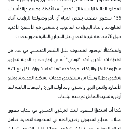
المجاري المائية الرئيسية التي تخدم آلاف الأفدنة، وحسم وإزالة أسباب
156 شكوى تعلقت بنقص المياه أو تأخر وصولها للزراعات أثناء
المناوبات، واتخاذ الإجراءات القانونية بالتنسيق مع الأجهزة الأمنية
حيال 78 مخالفة نتيجة التعدي على المجاري المائية بصورٍ متعددة.
واستكمالًا لجهود المنظومة خلال الشهر المنقضي في عدد من
القطاعات الأخرى، أكد "الرفاعي" أنه في إطار جهود الدولة لتطوير
منظومة النقل والارتقاء بجودة خدماتها؛ تعاملت وزارة النقل مع 871
شكوى وطلبًا وبلاغًا من مستفيدي خدمات السكك الحديدية، ومترو
الأنفاق، والنقل البري والنهري. وقد أولت الوزارة والجهات التابعة لها
أولوية لسرعة التفاعل مع هذه البلاغات.
كما أنه استمرارًا لجهود البنك المركزي المصري في حماية حقوق
عملاء القطاع المصرفي وتعزيز الثقة في المنظومة النقدية، تعامل
البنك المركزي مع 4212 شكوى وطلبًا خلال الشهر، شملت