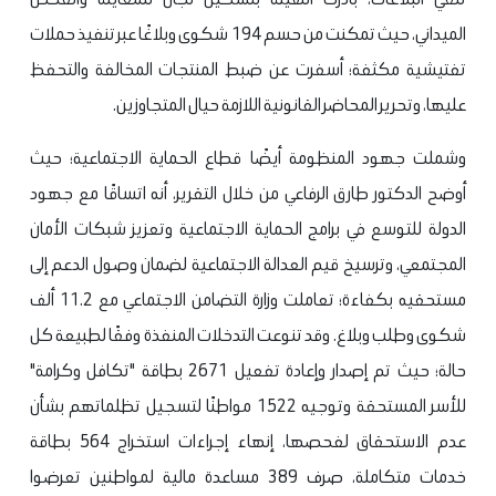
الميداني، حيث تمكنت من حسم 194 شكوى وبلاغًا عبر تنفيذ حملات
تفتيشية مكثفة؛ أسفرت عن ضبط المنتجات المخالفة والتحفظ
عليها، وتحرير المحاضر القانونية اللازمة حيال المتجاوزين.
وشملت جهود المنظومة أيضًا قطاع الحماية الاجتماعية؛ حيث
أوضح الدكتور طارق الرفاعي من خلال التقرير، أنه اتساقًا مع جهود
الدولة للتوسع في برامج الحماية الاجتماعية وتعزيز شبكات الأمان
المجتمعي، وترسيخ قيم العدالة الاجتماعية لضمان وصول الدعم إلى
مستحقيه بكفاءة؛ تعاملت وزارة التضامن الاجتماعي مع 11.2 ألف
شكوى وطلب وبلاغ. وقد تنوعت التدخلات المنفذة وفقًا لطبيعة كل
حالة؛ حيث تم إصدار وإعادة تفعيل 2671 بطاقة "تكافل وكرامة"
للأسر المستحقة وتوجيه 1522 مواطنًا لتسجيل تظلماتهم بشأن
عدم الاستحقاق لفحصها، إنهاء إجراءات استخراج 564 بطاقة
خدمات متكاملة، صرف 389 مساعدة مالية لمواطنين تعرضوا