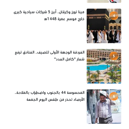
مينا تورز وكرڤان.. أبرز 5 شركات سياحية كبرى
4
خارج موسم عمرة 1448ه‍
الغردقة الوجهة الأولى للصيف.. الفنادق ترفع
5
شعار "كامل العدد"
المحسوسة 44 بالجنوب واضطراب بالملاحة..
6
الأرصاد تحذر من طقس اليوم الجمعة