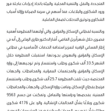
المتجددة، والنقل، والتنمية المحلية، والبيئة باتخاذ إجراءات عاجلة فور
ورود الشكاوى والبلاغات، مما أسهم في سرعة الصيانة وإزالة أسباب
الشكاوى وتوثيق التدخلات لضمان الفاعلية.
وبالنسبة لقطاعي الإسكان والمرافق، والتي أولتهما المنظومة أهمية
قصوى خلال شهر أبريل الماضي، أشار الدكتور طارق الرفاعي إلى أنه في
إطار المساعي الرامية لتعزيز استدامة الخدمات الأساسية في قطاعي
الإسكان والمرافق والنهوض بجودتها؛ استقبلت المنظومة خلال
الشهر 33.5 ألف شكوى وطلب واستفسار، وتم توجيهها إلى وزارة
الإسكان والمرافق والمجتمعات العمرانية، والمحافظات، والجهات
المختصة؛ حيث تلقت المنظومة 25.7 ألف شكوى وطلب واستفسار
مرتبط بقطاع الإسكان، وقامت وزارة الإسكان، والجهات والمحافظات
المعنية؛ بفحصها ودراستها والتعامل، وتمكنت من حسم 9563
شكوى وبلاغًا بشأن المخالفات الإنشائية، والرد على 4176 شكوى
وطلبًا بشأن تخصيص الوحدات السكنية ضمن المشروعات القومية،