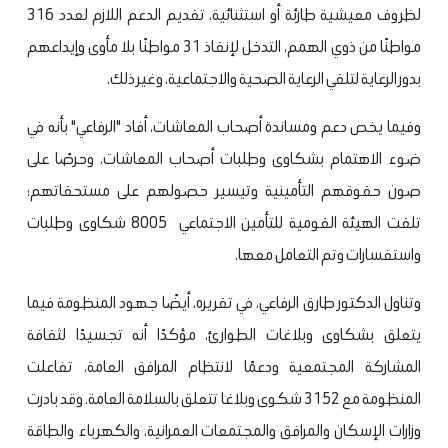
لظروف معيشية طارئة أو استثنائية، تقديم الدعم اللازم لعدد 316
مواطنًا من ذوي الهمم، التدخل لإنقاذ 31 مواطنًا بلا مأوى وإيداعهم
بدور الرعاية لتلقي الرعاية الصحية والاجتماعية، وغير ذلك.
وفيما يخص دعم ومساندة أصحاب المعاشات، أفاد "الرفاعي" بأنه في
ضوء الاهتمام بشكاوى وطلبات أصحاب المعاشات، وحرصًا على
صون حقوقهم التأمينية وتيسير حصولهم على مستحقاتهم؛
تلقت الهيئة القومية للتأمين الاجتماعي 8005 شكاوى وطلبات
واستفسارات وتم التعامل معها.
وتناول الدكتور طارق الرفاعي، في تقريره، أيضًا جهود المنظومة فيما
يتعلق بشكاوى وبلاغات الطوارئ، مؤكدًا أنه تجسيدًا لثقافة
المشاركة المجتمعية ودعمًا لانتظام المرافق العامة، تفاعلت
المنظومة مع 3152 شكوى وبلاغا تتعلق بالسلامة العامة. وقد بادرت
وزارات الإسكان والمرافق والمجتمعات العمرانية، والكهرباء والطاقة