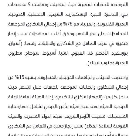
الموجهة للجهات المعنية، حيث استقبلت وتعاملت 9 محافظات
هي؛ القاهرة، الجيزة، الإسكندرية، الشرقية، الدقهلية، المنوفية،
البحيرة، القليوبية، والغربية، مع 76% من إجمالي الشكاوى الموجهة
للمحافظات على مدار الشهر. وحقق أغلب المحافظات نسب إنجاز
متميزة في سرعة التعامل مع الشكاوى والطلبات، ومنها: (أسوان،
بورسعيد، الأقصر، قنا، الفيوم، المنيا، أسيوط، سوهاج، مطروح،
البحيرة، وجنوب سيناء).
واختصت الهيئات والجامعات المرتبطة بالمنظومة، بنسبة 15% من
إجمالي الشكاوى والطلبات الموجهة للجهات خلال الشهر، حيث
سجل كل من: (الجهاز المركزي للتنظيم والإدارة، الهيئة العامة للرعاية
الصحية، الهيئة الهندسية، هيئة التأمين الصحي الشامل، جهاز حماية
المستهلك، مشيخة الأزهر الشريف، هيئة الدواء المصرية، والهيئة
القومية لسلامة الغذاء) نسب إنجاز مميزة في التعامل مع الشكاوى
ومعالجة أسبابها والرد عليها. وحقق عدد من الجامعات معدلات إنجاز