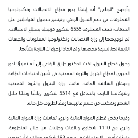
وأوضح "الرفاعي" أنه إيمانًا بدور قطاع الاتصالات وتكنولوجيا
المعلومات في دعم التحول الرقمي وتيسير حصول المواطنين على
الخدمات؛ تلقت المنظومة 6555 شكوى مرتبطة بقطاع الاتصالات،
تم توجيهها إلى وزارة الاتصالات وتكنولوجيا المعلومات والجهات
التابعة لها، لسرعة فحصها، وتم اتخاذ الإجراءات اللازمة بشأنها.
وحول قطاع البترول، لفت الدكتور طارق الرفاعي إلى أنه تعزيزًا للدور
الحيوي لقطاع البترول والثروة المعدنية في تأمين احتياجات الطاقة
وضمان السلامة العامة، قامت وزارة البترول والثروة المعدنية
وشركاتها التابعة بالتعامل مع 5514 شكوى وبلاغًا وطلبًا خلال
الشهر، وتمكنت من حسم غالبيتها وفقًا لظروف كل حالة.
وفيما يخص قطاع الموارد المائية والري، تعاملت وزارة الموارد المائية
والري مع 1110 شكاوى وبلاغات وطلبات من خلال المنظومة،
وتمثلت أفضل الاستجابات في حسم 193 شكوى وطلبًا بشأن تطهير