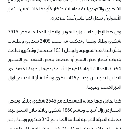
الشكاوى، والتصدي لأية معاملات احتكارية أو مخالفات تمس استقرار
الأسواق أو تحمل المواطنين أعباءً غير مبررة.
وفي هذا الإطار، قامت وزارة التموين والتجارة الداخلية بفحص 7916
شكوى وطلبًا وبلاغًا، وتمكنت من حسم 2408 شكاوى وتظلمات
بشأن البطاقات التموينية، والرد على 1631 استفسارًا وشكوى تعلقت
بتذبذب أسعار بعض السلع أو نقصها ببعض المنافذ مع التنسيق
لتكثيف الحملات الرقابية لضبط الأسواق وضمان جودة الخدمة لدى
البدالين التموينيين، وحسم 415 شكوى وبلاغًا بشأن التلاعب في أوزان
الخبز المدعم، وغيرها.
كما تعامل جهاز حماية المستهلك مع 2545 شكوى وبلاغًا، وتمكن
الجهاز من إزالة أسباب وحسم 1860 شكوى وبلاغًا خلال الشهر، فيما
تعاملت الهيئة القومية لسلامة الغذاء مع 343 شكوى وبلاغًا. وفور
تلقي البلاغات، بادرت الهيئة بتشكيل لجان للمعاينة والفحص