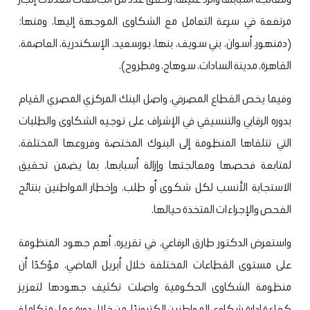
مرتفعة في سرعة التعامل مع الشكاوى الموجهة إليها، ومنها:
(دمنهور، أسوان، بني سويف، بنها، بورسعيد، الإسكندرية، العاصمة،
القاهرة، مدينة السادات، سوهاج، ومطروح).
وفيما يخص القطاع المصرفي، واصل البنك المركزي المصري القيام
بدوره الرقابي والتنسيقي في الإشراف على توجيه الشكاوى والطلبات
التي تتلقاها المنظومة إلى البنوك المختصة وفروعها المختلفة،
لمتابعة فحصها ومعالجتها وإزالة أسبابها، بما يضمن تحقيق
الاستجابة الأنسب لكل شكوى أو طلب، وإخطار المواطنين بنتائج
الفحص والإجراءات المتخذة حيالها.
واستعرض الدكتور طارق الرفاعي، في تقريره، أهم جهود المنظومة
على مستوى القطاعات المختلفة خلال أبريل الماضي، مؤكدًا أن
منظومة الشكاوى الحكومية واصلت تكثيف جهودها لتعزيز
كفاءة إدارة شكاوى المواطنين إلكترونيًا، من خلال دورة عمل متكاملة