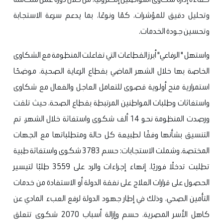
وتحليل دقيق للمؤشرات، كمًا ونوعًا، بما يدعم سرعة الاستجابة
وتحسين جودة الخدمات.
واستهل " الرفاعي" أبرز القطاعات التي تفاعلت المنظومة مع الشكاوى
الخاصة بها خلال الشهر الماضي بقطاع الرعاية الصحية، موضحًا
استمرارية منح أولوية قصوى للتعامل العاجل والفعال مع شكاوى
واستغاثات وطلبات المواطنين المرتبطة بقطاع الصحة، حيث تلقت
ورصدت المنظومة نحو 14 ألف شكوى واستغاثة خلال الشهر، تم
التنسيق بشأنها وفقًا لطبيعة كل حالة ومتطلباتها مع الجهات
المختصة. وشملت الاستجابات: حسم 3783 شكوى واستغاثة طبية
تطلبت تدخلًا فوريًا، إنهاء إجراءات والرد على 3559 طلبًا لتيسير
الحصول على قرارات العلاج على نفقة الدولة أو الاستفادة من خدمات
التأمين الصحي، وذلك في إطار جهود الدولة لرفع العبء المادي عن
كاهل الأسر المصرية، حسم وإزالة أسباب 2070 شكوى تتعلق