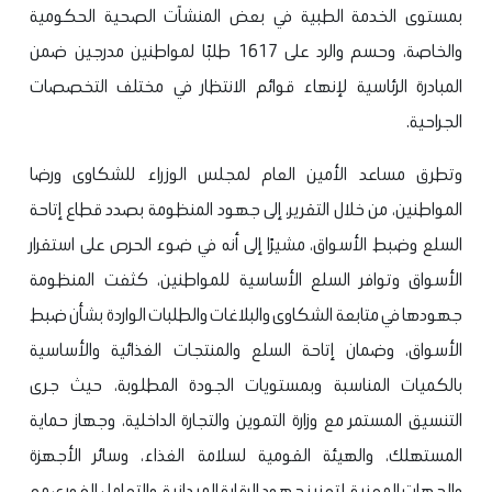
بمستوى الخدمة الطبية في بعض المنشآت الصحية الحكومية
والخاصة، وحسم والرد على 1617 طلبًا لمواطنين مدرجين ضمن
المبادرة الرئاسية لإنهاء قوائم الانتظار في مختلف التخصصات
الجراحية.
وتطرق مساعد الأمين العام لمجلس الوزراء للشكاوى ورضا
المواطنين، من خلال التقرير، إلى جهود المنظومة بصدد قطاع إتاحة
السلع وضبط الأسواق، مشيرًا إلى أنه في ضوء الحرص على استقرار
الأسواق وتوافر السلع الأساسية للمواطنين، كثفت المنظومة
جهودها في متابعة الشكاوى والبلاغات والطلبات الواردة بشأن ضبط
الأسواق، وضمان إتاحة السلع والمنتجات الغذائية والأساسية
بالكميات المناسبة وبمستويات الجودة المطلوبة، حيث جرى
التنسيق المستمر مع وزارة التموين والتجارة الداخلية، وجهاز حماية
المستهلك، والهيئة القومية لسلامة الغذاء، وسائر الأجهزة
والجهات المعنية، لتعزيز جهود الرقابة الميدانية، والتعامل الفوري مع