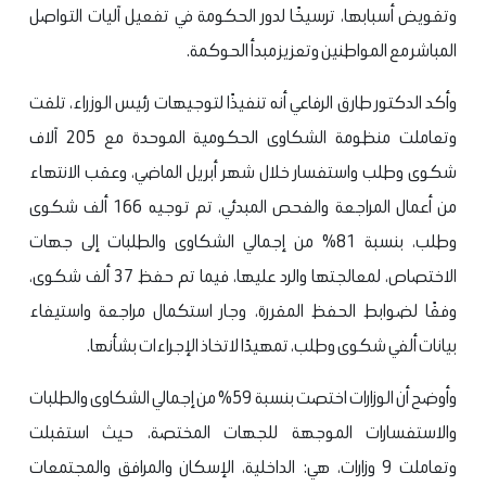
وتقويض أسبابها، ترسيخًا لدور الحكومة في تفعيل آليات التواصل
المباشر مع المواطنين وتعزيز مبدأ الحوكمة.
وأكد الدكتور طارق الرفاعي أنه تنفيذًا لتوجيهات رئيس الوزراء، تلقت
وتعاملت منظومة الشكاوى الحكومية الموحدة مع 205 آلاف
شكوى وطلب واستفسار خلال شهر أبريل الماضي، وعقب الانتهاء
من أعمال المراجعة والفحص المبدئي، تم توجيه 166 ألف شكوى
وطلب، بنسبة 81% من إجمالي الشكاوى والطلبات إلى جهات
الاختصاص، لمعالجتها والرد عليها، فيما تم حفظ 37 ألف شكوى،
وفقًا لضوابط الحفظ المقررة، وجار استكمال مراجعة واستيفاء
بيانات ألفي شكوى وطلب، تمهيدًا لاتخاذ الإجراءات بشأنها.
وأوضح أن الوزارات اختصت بنسبة 59% من إجمالي الشكاوى والطلبات
والاستفسارات الموجهة للجهات المختصة، حيث استقبلت
وتعاملت 9 وزارات، هي: الداخلية، الإسكان والمرافق والمجتمعات