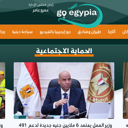
رئيس مجلس الإدارة
عمرو عامر
ان
آثارنا
طيران وفنادق
جو إيجيبيا بالفيديو
سياحة دينية
رجا
الحماية الاجتماعية
وزير العمل يعتمد 6 ملايين جنيه جديدة لدعم 491
وز