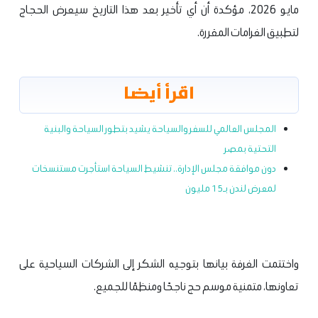
مايو 2026، مؤكدة أن أي تأخير بعد هذا التاريخ سيعرض الحجاج
لتطبيق الغرامات المقررة.
اقرأ أيضا
المجلس العالمي للسفر والسياحة يشيد بتطور السياحة والبنية
التحتية بمصر
دون موافقة مجلس الإدارة.. تنشيط السياحة استأجرت مستنسخات
لمعرض لندن بـ15 مليون
واختتمت الغرفة بيانها بتوجيه الشكر إلى الشركات السياحية على
تعاونها، متمنية موسم حج ناجحًا ومنظمًا للجميع.