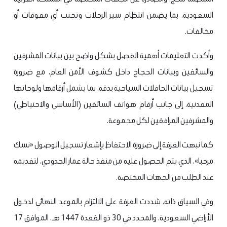
السعودية، بما يضمن انتظام سير الرحلات وتجنب أي معوقات أو
مخالفات.
وأكدت التعليمات أهمية الفصل بشكل واضح بين بيانات المشرفين
والسائقين وبيانات الحجاج داخل كشوف الأمن العام، مع ضرورة
تسجيل بيانات الحافلات السياحية بدقة، بما يشمل أرقامها ولوحاتها
المعدنية، إلى جانب أرقام هواتف السائقين (الأساسي والاحتياطي)
والمشرفين المرافقين لكل مجموعة.
كما نبهت الغرفة إلى ضرورة الاحتفاظ بإشعار تسجيل الوصول «نسك
مرحبا»، الذي يتم الحصول عليه من منفذ حالة عمار الحدودي، لتقديمه
عند الطلب من الجهات المختصة.
وفي السياق ذاته، شددت الغرفة على الالتزام بالموعد النهائي لدخول
الأراضي السعودية، والمحدد في 30 ذو القعدة 1447 هـ، الموافق 17