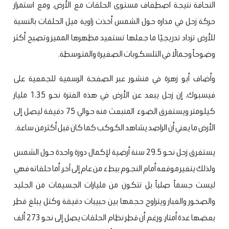
النحافة نتيجة اصطفاف مستوى الحلقات مع الأرض. ومع استمرار
حركة زحل في مداره حول الشمس أخذت زاوية ميل الحلقات بالنسبة
للأرض تزداد تدريجيًا ما جعلها تستعيد مظهرها المميز وتصبح أكثر
وضوحاً وجمالًا في التلسكوبات الصغيرة والمتوسطة.
وأضاف أبو زهرة في منشور عبر الصفحة الرسمية للجمعية على
فيسبوك، إن زحل يبعد عن الأرض في هذه الفترة نحو 1.35 مليار
كيلومتر ويستغرق الضوء المنبعث منه حوالي 75 دقيقة ليصل إلى
الأرض ما يعني أن الراصد يشاهد الكوكب كما كان قبل أكثر من ساعة.
يستغرق زحل نحو 29.5 سنة أرضية لإكمال دورة واحدة حول الشمس
ولذلك يتغير موقعه أمام النجوم ببطء من عام إلى آخر. أما حلقاته فهي
ليست جسماً صلباً بل تتكون من مليارات الجسيمات من الجليد
والصخور والغبار ويتراوح حجمها بين حبيبات دقيقة وكتل يبلغ قطر
بعضها عدة أمتار. ورغم أن قطر نظام الحلقات يصل إلى نحو 273 ألف