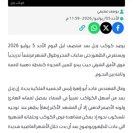
كوكب زحل
يوسف عفيفي
الأحد 05/يوليو/2026 - 11:59 م
يرصد كوكب زحل بعد منتصف ليل اليوم الأحد 5 يوليو 2026
ويستمر في الظهور حتى ساعات الفجر وطوال الشهر مرتفعاً تدريجياً
فوق الأفق الشرقي حيث يبدو للعين المجردة كنقطة ذهبية لامعة
وثابتة بين النجوم.
وقال المهندس ماجد أبو زاهرة رئيس الجمعية الفلكية بجدة، إن زحل
يعد من أسهل الكواكب تمييزاً في السماء بفضل لمعانه الهادئ
ولونه الأصفر الذهبي إلا أن المشهد الأكثر إبهاراً يظهر عند توجيه
تلسكوب نحوه إذ يمكن مشاهدة قرص الكوكب وحلقاته الشهيرة
التي عادت للظهور بوضوح بعد أن بدت خلال الأشهر الماضية شديدة