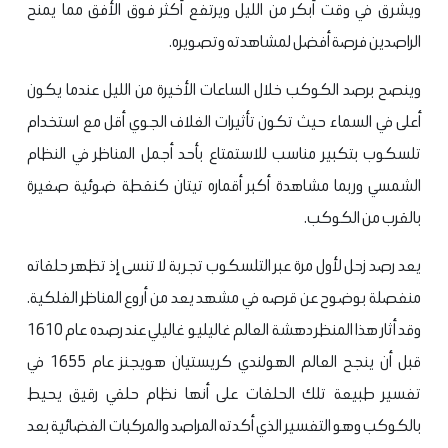
ويشرق في وقت أبكر من الليل ويرتفع أكثر فوق الأفق مما يمنح
الراصدين فرصة أفضل لمشاهدته وتصويره.
وينصح برصد الكوكب خلال الساعات الأخيرة من الليل عندما يكون
أعلى في السماء حيث تكون تأثيرات الغلاف الجوي أقل مع استخدام
تلسكوب بتكبير مناسب للاستمتاع بأحد أجمل المناظر في النظام
الشمسي وربما مشاهدة أكبر أقماره تيتان كنقطة ضوئية صغيرة
بالقرب من الكوكب.
يعد رصد زحل لأول مرة عبر التلسكوب تجربة لا تنسى إذ تظهر حلقاته
منفصلة بوضوح عن قرصه في مشهد يعد من أروع المناظر الفلكية.
وقد أثار هذا المنظر دهشة العالم غاليليو غاليلي عند رصده عام 1610
قبل أن ينجح العالم الهولندي كريستيان هويجنز عام 1655 في
تفسير طبيعة تلك الحلقات على أنها نظام حلقي رقيق يحيط
بالكوكب وهو التفسير الذي أكدته المراصد والمركبات الفضائية بعد