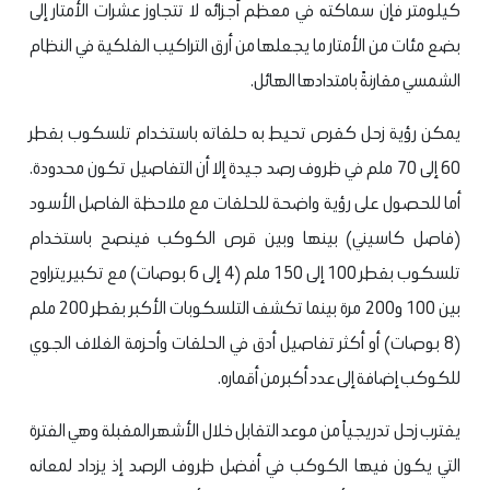
كيلومتر فإن سماكته في معظم أجزائه لا تتجاوز عشرات الأمتار إلى
بضع مئات من الأمتار ما يجعلها من أرق التراكيب الفلكية في النظام
الشمسي مقارنةً بامتدادها الهائل.
يمكن رؤية زحل كقرص تحيط به حلقاته باستخدام تلسكوب بقطر
60 إلى 70 ملم في ظروف رصد جيدة إلا أن التفاصيل تكون محدودة.
أما للحصول على رؤية واضحة للحلقات مع ملاحظة الفاصل الأسود
(فاصل كاسيني) بينها وبين قرص الكوكب فينصح باستخدام
تلسكوب بقطر 100 إلى 150 ملم (4 إلى 6 بوصات) مع تكبير يتراوح
بين 100 و200 مرة بينما تكشف التلسكوبات الأكبر بقطر 200 ملم
(8 بوصات) أو أكثر تفاصيل أدق في الحلقات وأحزمة الغلاف الجوي
للكوكب إضافة إلى عدد أكبر من أقماره.
يقترب زحل تدريجياً من موعد التقابل خلال الأشهر المقبلة وهي الفترة
التي يكون فيها الكوكب في أفضل ظروف الرصد إذ يزداد لمعانه