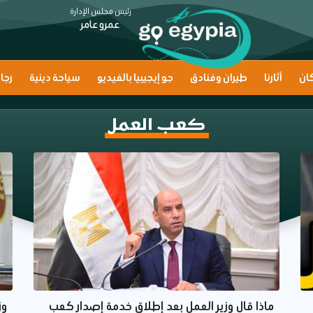
رئيس مجلس الإدارة
عمرو عامر
ان
آثارنا
طيران وفنادق
جو إيجيبيا بالفيديو
سياحة دينية
رجا
كعب العمل
ماذا قال وزير العمل بعد إطلاق خدمة إصدار كعب
وز