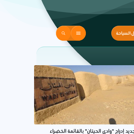
ل السياحة
ديد إدراج "وادي الحيتان" بالقائمة الخضراء