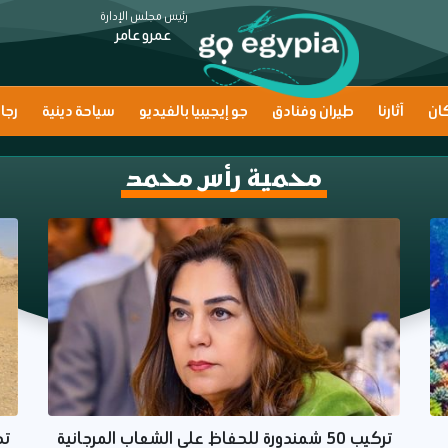
رئيس مجلس الإدارة
عمرو عامر
ان
آثارنا
طيران وفنادق
جو إيجيبيا بالفيديو
سياحة دينية
رجا
محمية رأس محمد
تركيب 50 شمندورة للحفاظ على الشعاب المرجانية
تج