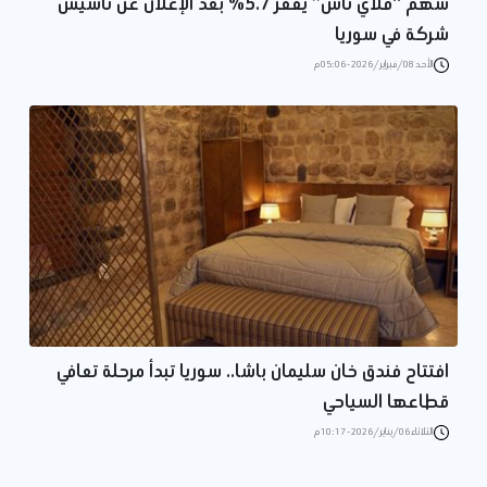
سهم “فلاي ناس” يقفز 5.7% بعد الإعلان عن تأسيس
شركة في سوريا
الأحد 08/فبراير/2026 - 05:06 م
افتتاح فندق خان سليمان باشا.. سوريا تبدأ مرحلة تعافي
قطاعها السياحي
الثلاثاء 06/يناير/2026 - 10:17 م