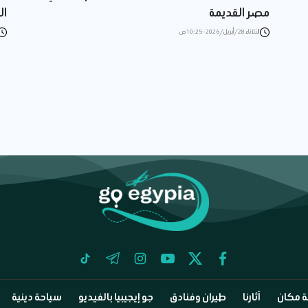
مصر القديمة
ال
الثلاثاء 28/أبريل/2026 - 10:25 ص
tiktok
telegram
instagram
youtube
twitter
facebook
 مكان
آثارنا
طيران وفنادق
جو إيجيبيا بالفيديو
سياحة دينية