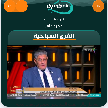
رئيس مجلس الإدارة
عمرو عامر
القري السياحية
الساحل غالي.. نقيب السياحيين ينصح بوجهات بديلة