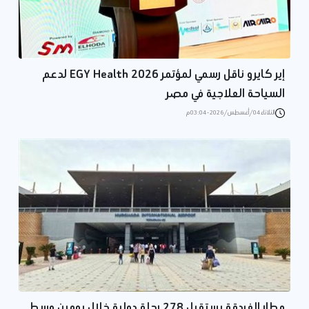
إير كايرو ناقل رسمي لمؤتمر EGY Health 2026 لدعم
السياحة العلاجية في مصر
الثلاثاء 04/أغسطس/2026 - 03:04 م
مطار الغردقة يستقبل 278 رحلة دولية خلال يومين وسط