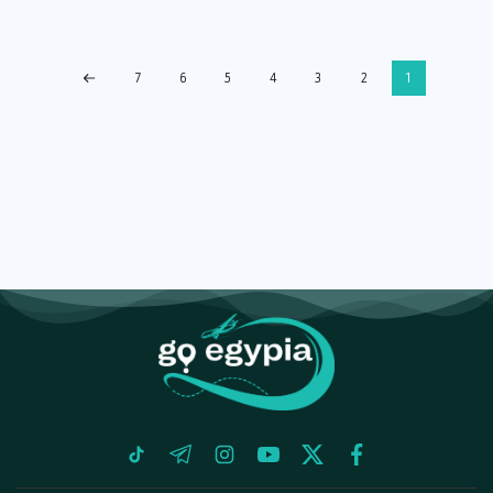
7
6
5
4
3
2
1
tiktok
telegram
instagram
youtube
twitter
facebook