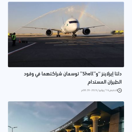
دلتا إيرلاينز “و”Shell” توسعان شراكتهما في وقود
الطيران المستدام
الخميس 16/يوليو/2026 - 08:39 م