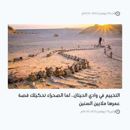
الأحد 30/نوفمبر/2025 - 04:22 م
التخييم في وادي الحيتان.. لما الصحراء تحكيلك قصة
عمرها ملايين السنين
الإثنين 10/نوفمبر/2025 - 06:45 م