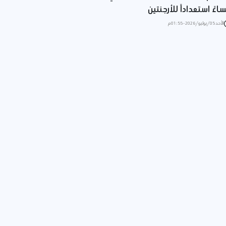
اءً استعداداً للأرجنتين
الأحد 05/يوليو/2026 - 01:55 م