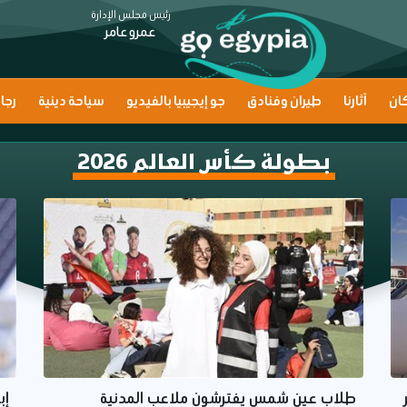
رئيس مجلس الإدارة
عمرو عامر
ان
آثارنا
طيران وفنادق
جو إيجيبيا بالفيديو
سياحة دينية
رجا
بطولة كأس العالم 2026
طلاب عين شمس يفترشون ملاعب المدنية
إب