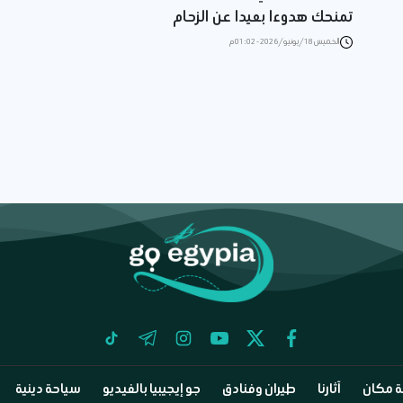
تمنحك هدوءا بعيدا عن الزحام
الخميس 18/يونيو/2026 - 01:02 م
tiktok
telegram
instagram
youtube
twitter
facebook
 مكان
آثارنا
طيران وفنادق
جو إيجيبيا بالفيديو
سياحة دينية