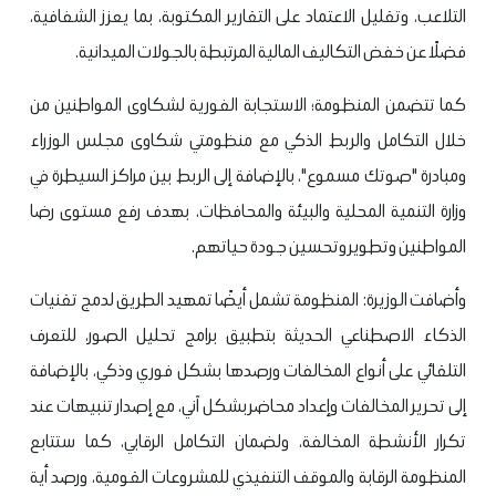
التلاعب، وتقليل الاعتماد على التقارير المكتوبة، بما يعزز الشفافية،
فضلًا عن خفض التكاليف المالية المرتبطة بالجولات الميدانية.
كما تتضمن المنظومة؛ الاستجابة الفورية لشكاوى المواطنين من
خلال التكامل والربط الذكي مع منظومتي شكاوى مجلس الوزراء
ومبادرة "صوتك مسموع"، بالإضافة إلى الربط بين مراكز السيطرة في
وزارة التنمية المحلية والبيئة والمحافظات، بهدف رفع مستوى رضا
المواطنين وتطوير وتحسين جودة حياتهم.
وأضافت الوزيرة: المنظومة تشمل أيضًا تمهيد الطريق لدمج تقنيات
الذكاء الاصطناعي الحديثة بتطبيق برامج تحليل الصور، للتعرف
التلقائي على أنواع المخالفات ورصدها بشكل فوري وذكي، بالإضافة
إلى تحرير المخالفات وإعداد محاضر بشكل آني، مع إصدار تنبيهات عند
تكرار الأنشطة المخالفة، ولضمان التكامل الرقابي، كما ستتابع
المنظومة الرقابة والموقف التنفيذي للمشروعات القومية، ورصد أية