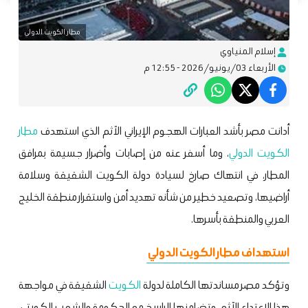
مطار الكويت الدولي
إسلام المنياوي
الأربعاء 03/يونيو/2026 - 12:55 م
أدانت مصر بأشد العبارات الهجوم الإيراني الآثم الذي استهدف
مطار
الكويت الدولي
، وما أسفر عنه من إصابات وأضرار جسيمة بمرافق
المطار، في انتهاك صارخ لسيادة دولة الكويت الشقيقة وسلامة
أراضيها، وتصعيد خطير من شأنه تهديد أمن واستقرار منطقة الخليج
العربي والمنطقة بأسرها.
استهداف مطار الكويت الدولي
وتؤكد مصر مساندتها الكاملة لدولة
الكويت
الشقيقة في مواجهة
هذا الاعتداء الآثم، وتضامنها الراسخ مع الحكومة والشعب الكويتي،