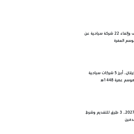
أسباب إيقاف وإلغاء 22 شركة سياحية عن
وسم العمرة
مينا تورز وكرڤان.. أبرز 5 شركات سياحية
م عمرة 1448ه‍
حج القرعة 2027.. 3 طرق للتقديم وشرط
دمين