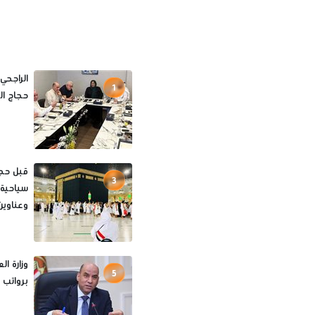
الراجحي
1
حجاج الخا
3
سياحية 
وعناوين
5
برواتب تصل لـ