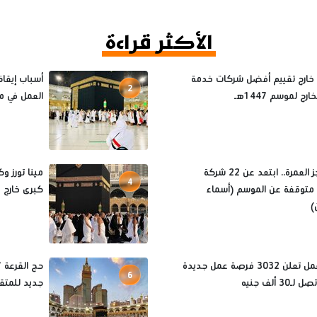
الأكثر قراءة
 خارج تقييم أفضل شركات خدمة
2
رج لموسم 1447هـ
العمل في م
قبل حجز العمرة.. ابتعد عن 22 شركة
4
متوقفة عن الموسم (أسماء
كبرى خارج موس
)
وزارة العمل تعلن 3032 فرصة عمل جديدة
6
30 ألف جنيه
جديد للمتق