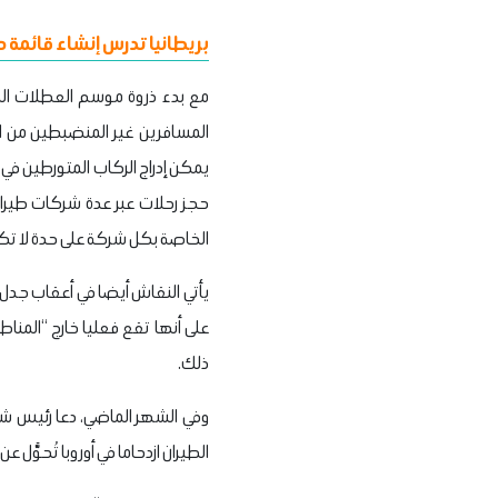
بريطانيا تدرس إنشاء قائمة ح
مع بدء ذروة موسم العطلات الصي
المسافرين غير المنضبطين من ا
يمكن إدراج الركاب المتورطين في 
حجز رحلات عبر عدة شركات طيران.
الخاصة بكل شركة على حدة لا تكف
يأتي النقاش أيضا في أعقاب جدل أ
على أنها تقع فعليا خارج “المناط
ذلك.
وفي الشهر الماضي، دعا رئيس شركة
الطيران ازدحاما في أوروبا تُحوَّ