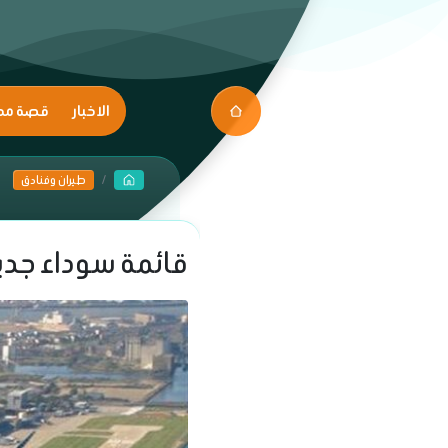
الاخبار
قصة مك
طيران وفنادق
قائمة سوداء جديد