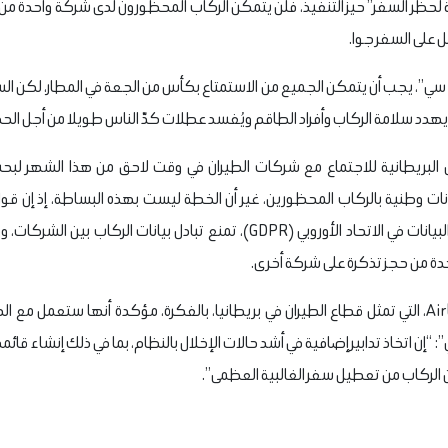
لحظر السفر” حيز التنفيذ، فلن يتمكن الركاب المحظورون لدى شركة واحدة من
على السفر جوا.
سي”، يجب أن يتمكن الجميع من الاستمتاع بكأس من الجعة في المطار، لكن ال
 يهدد سلامة الركاب وأفراد الطاقم ويُفسد عطلات كدّ الناس طويلا من أجل ال
 البريطانية للاجتماع مع شركات الطيران في وقت لاحق من هذا الشهر لبحث
ات وطنية بالركاب المحظورين، غير أن الخطة ليست بهذه البساطة، إذ إن قوان
حاليا، مثل اللائحة العامة لحماية البيانات في الاتحاد الأوروبي (GDPR)، تمنع تباد
ة من حجز تذكرة على شركة أخرى.
مع ذلك، رحبت منظمة Airlines UK، التي تمثل قطاع الطيران في بريطانيا، بالفكرة، مؤكدة أنها س
“إن اتخاذ تدابير إضافية في أشد حالات الإخلال بالنظام، بما في ذلك إنشاء ق
 الركاب من تعطيل سفر الغالبية العظمى”.