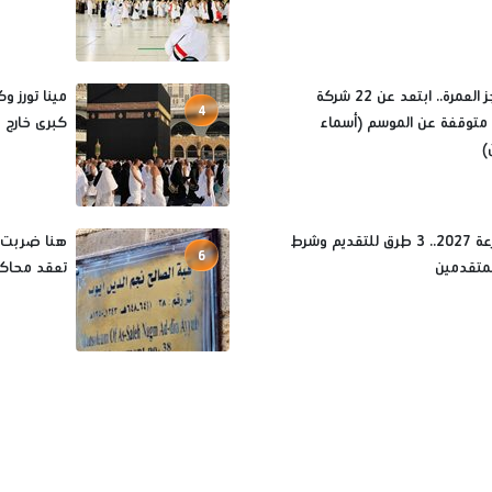
قبل حجز العمرة.. ابتعد عن 22 شركة
4
متوقفة عن الموسم (أسماء
كبرى خارج موس
)
حج القرعة 2027.. 3 طرق للتقديم وشرط
هنا ضربت أ
6
متقدمين
تعقد محاكم