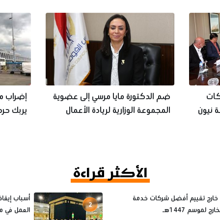
عالية
اكات
ضم الدكتورة مايا مرسي إلى عضوية
إضراب مف
 نيون
المجموعة الوزارية لريادة الأعمال
يربك حرك
الأكثر قراءة
 خارج تقييم أفضل شركات خدمة
2
رج لموسم 1447هـ
العمل في م