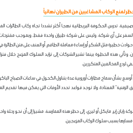
ظر لمنع الركاب المشاغبين من الطيران نهائياً
فية، تدرس الحكومة البريطانية نهجا أكثر تشددا تجاه ركاب الطائرات الم
لسفر على أي شركة، وليس على شركة طيران واحدة فقط. وبموجب مقترحات 
حوادث خطيرة مثل السُكر، أو إساءة معاملة الطاقم، أو العنف على متن الطائرة
 وتأتي هذه الخطوة بينما تشير الشركات إلى تزايد السلوك المزعج خلال فترات 
ي لردع المخالفين المتكررين.
وسع بشأن سماح مطارات أوروبية عدة بتناول الكحول في ساعات الصباح الباكر قبل 
ق الزمنية” المعتادة، ولا توجد قواعد تحدد الأوقات التي يمكن فيها تقديم ا
 رايان إير، مايكل أو ليري، إلى حظر هذه الممارسة، مشيرا إلى أن نحو رحلة واح
ل عن مسارها بسبب سلوك الركاب المزعجين.