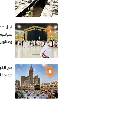
3
سياحية 
وعناوين
5
جديد لل