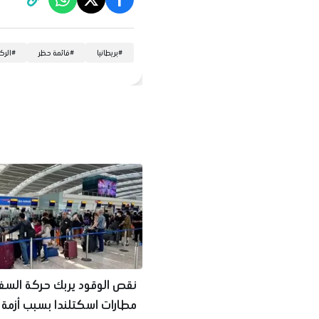
#
بريطانيا
#
قائمة حظر
#
الرك
نقص الوقود يربك حركة السف
مطارات اسكتلندا بسبب أزم