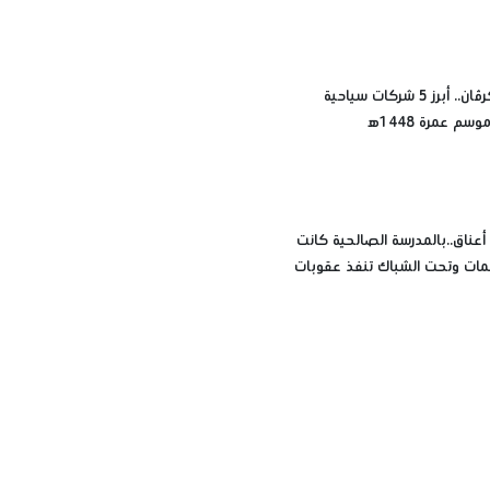
مينا تورز وكرڤان.. أبرز 5 شركات سياحية
م عمرة 1448ه‍
عناق..بالمدرسة الصالحية كانت
ات وتحت الشباك تنفذ عقوبات