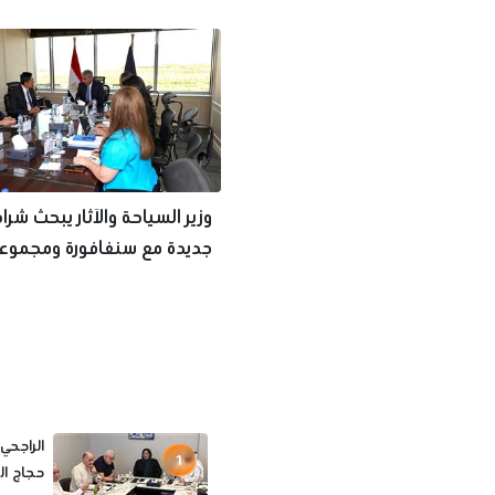
هرمز
وزير السياحة والآثار يبحث شر
جديدة مع سنغافورة ومجموعة
العالمية
الراجحي
1
حجاج الخا