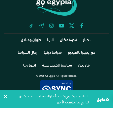
tiktok
telegram
instagram
youtube
twitter
facebook
الاخبار
قصة مكان
آثارنا
طيران وفنادق
جو إيجيبيا بالفيديو
سياحة دينية
رجال السياحة
من نحن
سياسة الخصوصية
اتصل بنا
©2025 Go Egypia All Rights Reserved.
Powered by
باحثات يشاركن في كشف أسرار الدقهلية.. نساء يكتبن
عاجل
التاريخ بين طبقات الأرض