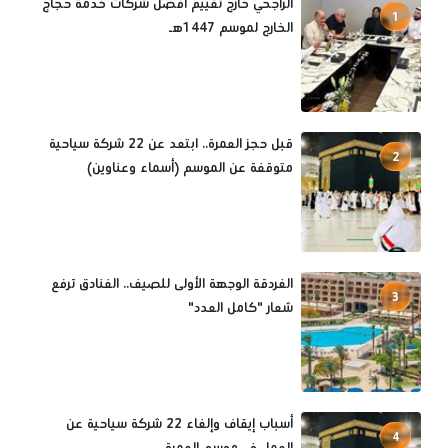
الراجحي خارج تقييم أفضل شركات خدمة حجاج
1
الخارج لموسم 1447هـ
قبل حجز العمرة.. ابتعد عن 22 شركة سياحية
2
متوقفة عن الموسم (أسماء وعناوين)
الغردقة الوجهة الأولى للصيف.. الفنادق ترفع
3
شعار "كامل العدد"
أسباب إيقاف وإلغاء 22 شركة سياحية عن
4
العمل في موسم العمرة