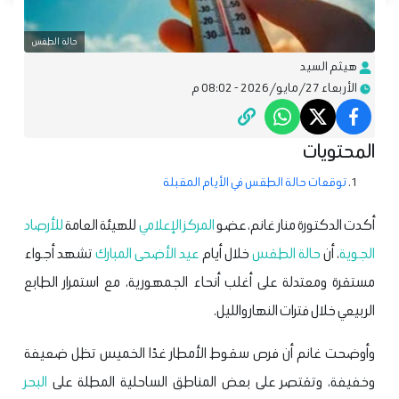
حالة الطقس
هيثم السيد
الأربعاء 27/مايو/2026 - 08:02 م
المحتويات
توقعات حالة الطقس في الأيام المقبلة
أكدت الدكتورة منار غانم، عضو
المركز الإعلامي
للهيئة العامة
للأرصاد
الجوية
، أن
حالة الطقس
خلال أيام
عيد الأضحى المبارك
تشهد أجواء
مستقرة ومعتدلة على أغلب أنحاء الجمهورية، مع استمرار الطابع
الربيعي خلال فترات النهار والليل.
وأوضحت غانم أن فرص سقوط الأمطار غدًا الخميس تظل ضعيفة
وخفيفة، وتقتصر على بعض المناطق الساحلية المطلة على
البحر