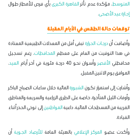
المتوسط
، مؤكدة عدم تأثر
القاهرة الكبرى
بأي فرص للأمطار طوال
إجازة عيد الأضحى
.
توقعات حالة الطقس في الأيام المقبلة
وأضافت أن
درجات الحرارة
تبقى أقل من المعدلات الطبيعية المعتادة
في هذا التوقيت من العام على معظم
المحافظات
، رغم تسجيل
محافظتي
الأقصر
وأسوان نحو 40 درجة مئوية في آخر أيام
العيد
،
الموافق يوم الاثنين المقبل.
وأشارت إلى استمرار تكون
الشبورة
المائية خلال ساعات الصباح الباكر
وأوقات الليل المتأخرة، خاصة على الطرق الزراعية والسريعة والمناطق
القريبة من المسطحات المائية، داعية
المواطنين
إلى توخي الحذر أثناء
القيادة.
وأكدت عضو
المركز الإعلامي
بالهيئة العامة
للأرصاد الجوية
أن