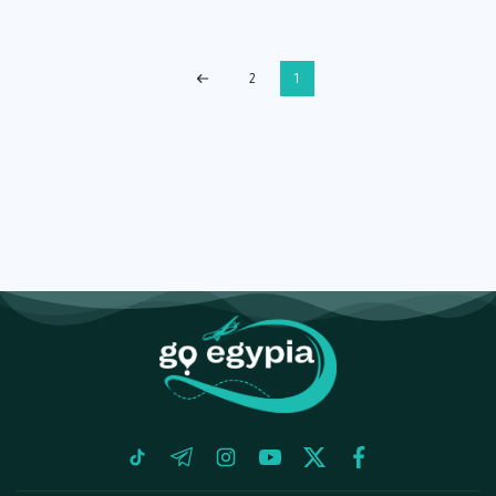
2
1
tiktok
telegram
instagram
youtube
twitter
facebook