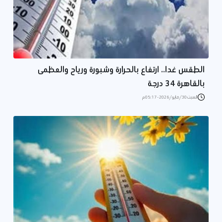
الطقس غدا.. ارتفاع بالحرارة وشبورة ورياح والعظمى
بالقاهرة 34 درجة
السبت 30/مايو/2026 - 05:17 م