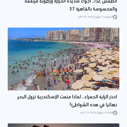
الطقس غدا.. أجواء شديدة الحرارة ورطوبة مرتفعة
والمحسوسة بالقاهرة 37
الخميس 16/يوليو/2026 - 08:29 م
احذر الراية الحمراء.. لماذا منعت الإسكندرية نزول البحر
نهائيا في هذه الشواطئ؟
الثلاثاء 14/يوليو/2026 - 02:15 م