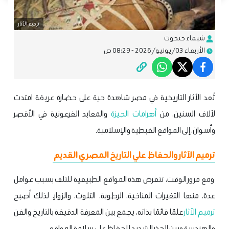
ترميم الأثار
شيماء حتحوت
الأربعاء 03/يونيو/2026 - 08:29 ص
تُعد الآثار التاريخية في مصر شاهدة حية على حضارة عريقة امتدت
لآلاف السنين، من
أهرامات الجيزة
والمعابد الفرعونية في الأقصر
وأسوان، إلى المواقع القبطية والإسلامية.
ترميم الآثار والحفاظ علي التاريخ المصري القديم
ومع مرور الوقت، تتعرض هذه المواقع الطبيعية للتلف بسبب عوامل
عدة، منها التغيرات المناخية، الرطوبة، التلوث، والزوار، لذلك أصبح
ترميم الآثار
علمًا قائمًا بذاته، يجمع بين المعرفة الدقيقة بالتاريخ والفن
والهندسة وبين الحذر الشديد للحفاظ على سلامة المواقع.