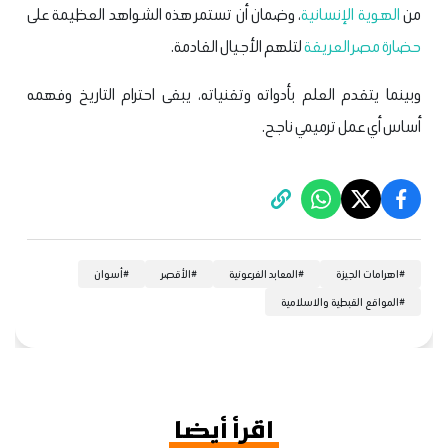
من
الهوية الإنسانية
، وضمان أن تستمر هذه الشواهد العظيمة على
حضارة مصر العريقة
لتلهم الأجيال القادمة.
وبينما يتقدم العلم بأدواته وتقنياته، يبقى احترام التاريخ وفهمه
أساس أي عمل ترميمي ناجح.
#
اهرامات الجيزة
#
المعابد الفرعونية
#
الأقصر
#
أسوان
#
المواقع القبطية والاسلامية
اقرأ أيضا