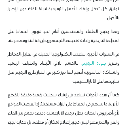
توثيق كل تدخل وإبقاء الأعمال الترميمية قابلة للفك دون الإضرار
بالأصل.
وهذا يضع العلماء والمهندسين أمام تحدٍ مزدوج، الحفاظ على
القطعة التاريخية وإعادة تقديمها للجمهور بطريقة آمنة ومفهومة.
في السنوات الأخيرة، ساعدت التكنولوجيا الحديثة في تقليل المخاطر
وتعزيز
جودة الترميم
، فالمسح ثلاثي الأبعاد والطباعة الرقمية
والمحاكاة الحاسوبية أصبح لها دور كبير في اختبار طرق الترميم قبل
تطبيقها على الآثار الحقيقية.
كما أن هذه الأدوات تساعد في إنشاء سجلات رقمية دقيقة للقطع
الأثرية، ما يسهم في الحفاظ على التراث مستقبليًا إذا تعرضت المواقع
لأي أضرار،وفي النهاية، يظل ترميم الآثار عملية دقيقة تجمع بين العلم
والفن والحذر فهو ليس مجرد إصلاح لمكان أو قطعة، بل حماية لجزء