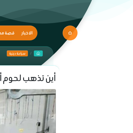
الاخبار
قصة مك
سياحة دينية
أين تذهب لحوم أ