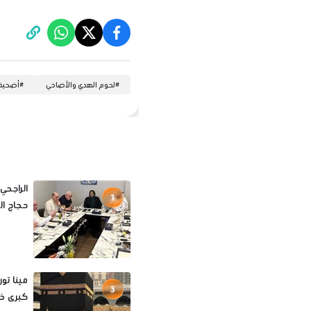
#
لحوم الهدي والأضاحي
#
أضحية
الراجحي
1
حجاج الخا
3
كبرى خار