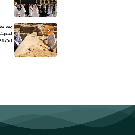
بعد خصو
5
المعيشة
استغاثة