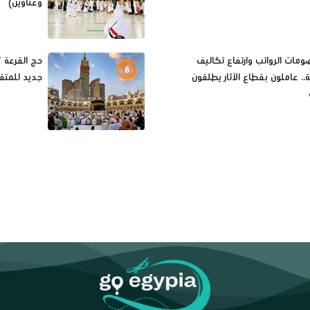
وعناوين)
مات الرواتب وارتفاع تكاليف
6
.. عاملون بقطاع الآثار يطلقون
جديد للمتق