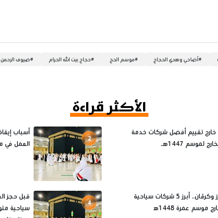
#
أضاحي وهدي الحجاج
#
موسم الحج
#
حجاج بيت الله الحرام
#
ضيوف الرحمن
الأكثر قراءة
 خارج تقييم أفضل شركات خدمة
2
رج لموسم 1447هـ
العمل في م
مينا تورز وكرڤان.. أبرز 5 شركات سياحية
4
ج موسم عمرة 1448ه‍
سياحية متو