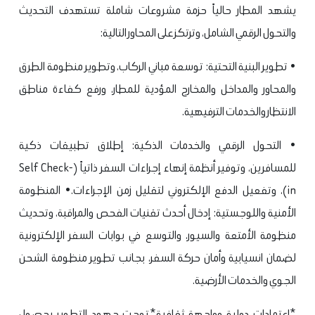
يشهد المطار حالياً حزمة مشروعات شاملة تستهدف التحديث
والتحول الرقمي الشامل، وترتكز على المحاور التالية:
• تطوير البنية التحتية: توسعة مباني الركاب، وتطوير منظومة الطرق
والمحاور والمداخل والمخارج المؤدية للمطار، ورفع كفاءة مناطق
الانتظار والخدمات الترفيهية.
• التحول الرقمي والخدمات الذكية: إطلاق تطبيقات ذكية
للمسافرين، وتوفير أنظمة إنهاء إجراءات السفر ذاتياً (Self Check-
in)، وتفعيل الدفع الإلكتروني لتقليل زمن الإجراءات.
• المنظومة
الأمنية واللوجستية: إدخال أحدث تقنيات الفحص والمراقبة، وتحديث
منظومة الأمتعة والسيور، والتوسع في بوابات السفر الإلكترونية
لضمان انسيابية وأمان حركة السفر، بجانب تطوير منظومة الشحن
الجوي والخدمات الأرضية.
*اعتمادات دولية وواجهة ثقافية*
توجت جهود التطوير بحصول