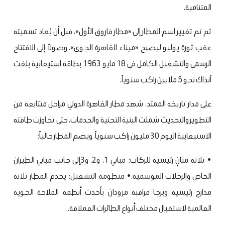
المتنامية.
ثم تم تغيير اسم المطار إلى «مطار فاروق الأول»، قبل أن يُعاد تسميته
عقب ثورة يوليو ليصبح «ميناء القاهرة الجوي»، وصولاً إلى الافتتاح
الرسمي والتشغيل الكامل في 18 مايو 1963 بطاقة استيعابية بلغت
آنذاك نحو 5 ملايين راكب سنوياً.
على مدار تاريخه الممتد، شهد مطار القاهرة الدولي مراحل متتابعة من
التطوير والتحديث شملت البنية التحتية والخدمات، حتى تجاوزت طاقته
الاستيعابية اليوم 30 مليون راكب سنوياً. ويضم المطار حالياً:
• ثلاثة مبانٍ رئيسية للركاب: مباني 1، و2، و3إلى جانب مباني الطيران
الخاص والرحلات الموسمية.
• منظومة التشغيل: يخدم المطار ثلاثة
مدارج رئيسية وبرجا مراقبة مزودان بأحدث أنظمة الملاحة الجوية
العالمية لاستقبال مختلف أنواع الطائرات العملاقة.