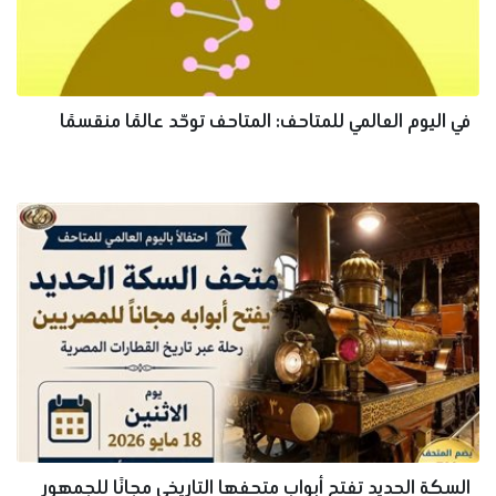
في اليوم العالمي للمتاحف: المتاحف توحّد عالمًا منقسمًا
السكة الحديد تفتح أبواب متحفها التاريخي مجانًا للجمهور