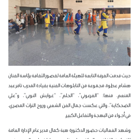
حيث قدمت الفرقة التابعة للهيئة العامة لقصور الثقافة برئاسة الفنان
هشام عطوة، مجموعة من التابلوهات الفنية بقيادة المدرب تامر عبد
المنعم، منها: “الفرعوني”، “الحلم”، “غوايش النوبي”، و”علي
الضحكاية”، والتي عكست جمال الفن الشعبي وروح التراث المصري،
في أجواء من البهجة والتفاعل الكبير.
وشهد الفعاليات حضور الدكتورة هبة كمال مدير عام الإدارة العامة