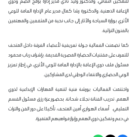
للتمكين الثقافي، والدكتور وليد نادي مدير إدارة برامج الصم وذوي
الإعاقة الذهنية، والدكتورة رشا كمال مدير عام الإدارة العامة للوعي
الأثري بوزارة السياحة والآثار، إلى جانب نخبة من المثقفين والمهتمين
بالفنون التراثية.
كما تضمنت الفعالية جولة تعريفية لأعضاء الفرقة داخل المتحف
للتعرف على مقتنيات الحضارة المصرية القديمة، بإشراف رباب محمود
مسئول ملف ذوي الإعاقة بالإدارة العامة للوعي الأثري، في إطار تعزيز
الوعي الحضاري والانتماء الوطني لدى المشاركين.
واختتمت الفعاليات بورشة فنية لتنمية المهارات الإبداعية لذوي
الهمم، تدريب الفنانة نجلاء شحاتة، بحضور عزة رزق مسئول القسم
التعليمي، أسماء الهواري أمين المتحف، تأكيدًا على دور الفن والتراث
في دعم وتمكين ذوي الهمم وإبراز مواهبهم المتميزة.