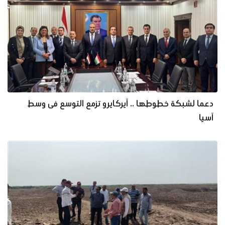
دعما لشبكة خطوطها .. آيركايرو تزمع التوسع فى وسط
آسيا