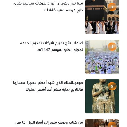
مينا تورز وكرڤان.. أبرز 5 شركات سياحية كبرى
3
خارج موسم عمرة 1448ه‍
اعتماد نتائج تقييم شركات تقديم الخدمة
4
لحجاج الخارج لموسم 1447هـ
خوفو..الملك الذي شيد أعظم معجزة معمارية
5
فالتاريخ بداية حكم أحد أشهر الملوك
من كتاب وصف مصر إلى أسرار النيل، ما هي
6