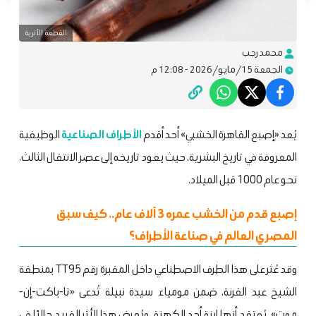
القطعة الأثرية
محمد رجب
الجمعة 15/مايو/2026 - 12:08 م
يُعد «إصبع القاهرة الخشبي» أحد أقدم
الأطراف الصناعية
الوظيفية
المعروفة في تاريخ البشرية، حيث يعود تاريخه إلى عصر الانتقال الثالث،
نحو عام 1000 قبل الميلاد.
إصبع قدم من الخشب عمره 3 آلاف عام.. كيف سبق
المصري العالم في صناعة الأطراف؟
وقد عُثر على هذا الطرف الاصطناعي داخل المقبرة رقم TT95 بمنطقة
الشيخ عبد القرنة، ضمن مومياء سيدة نبيلة تُدعى «تا-باكت-إن-
موت»، يُعتقد أنها ابنة أحد الكهنة. ويُعرض هذا الأثر الفريد حاليًا في