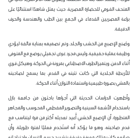
المتحف القومي للحضارة المصرية، حيث يمثل شاهدًا استثنائيًا على
براعة المصريين القدماء في الجمع بين الطب والهندسة والحرف
الدقيقة.
وصُنع الإصبع من الخشب والجلد، وتم تصميمه بعناية فائقة ليؤدي
وظيفة عملية حقيقية، وليس مجرد غرض تجميلي يوضع مع المتوفى
أثناء الدفن. ويتميز الطرف الاصطناعي بمرونة في الحركة، وهيكل قوي
للأربطة الجلدية التي كانت تثبته في القدم، بما يسمح لصاحبته
بالمشي بصورة طبيعية واستعادة التوازن أثناء الحركة.
وأظهرت الدراسات الحديثة التي أجراها باحثون من جامعة بازل
باستخدام الأشعة السينية والتصوير المقطعي المحوسب والمجاهر
المتطورة، أن الإصبع الخشبي أُعيد تعديله أكثر من مرة ليتناسب مع
قدم صاحبته، وهو ما يؤكد أنه استُخدم فعليًا لفترة طويلة، وأن
صانعه كان يمتلك معرفة دقيقة بتشريح جسم الإنسان واحتياجاته