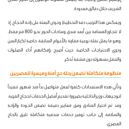
الشريف خلال دقائق معدودة.
ويعكس هذا الترتيب دقة التخطيط وحرص البعثة على راحة الحجاج، إذ
لا تتجاوز المسافة بين أبعد فندق وساحات الحرم نحو 800 متر فقط،
وهو ما يمثل نقلة نوعية مقارنة بالأعوام السابقة، خاصة لكبار السن
وذوي الاحتياجات الخاصة، حيث أصبح بإمكانهم أداء الصلوات
والتنقل بسهولة دون مشقة تُذكر.
منظومة متكاملة تضمن رحلة حج آمنة وميسرة للمصريين
وتأتي هذه الاستعدادات كثمرة لعمل متواصل بدأ منذ شهور، تنفيذاً
لتوجيهات وزير الداخلية بضرورة تقديم أفضل الخدمات لحجاج القرعة.
وقد تم اختيار الفنادق وفق معايير دقيقة تضمن الجودة والراحة
والسلامة، إلى جانب توفير خدمات فندقية متكاملة تليق بالحاج
المصري.