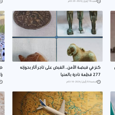
السبت 18/أبريل/2026 - 02:20 م
كنز في قبضة الأمن.. القبض على تاجر آثار بحوزته
277 قطعة نادرة بالمنيا
را
الجمعة 03/أبريل/2026 - 03:18 م