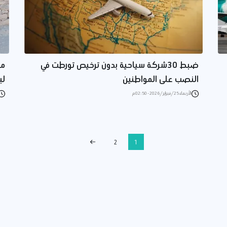
ضبط 30شركة سياحية بدون ترخيص تورطت في
مع
النصب على المواطنين
لب
الأربعاء 25/فبراير/2026 - 02:50 م
2
1