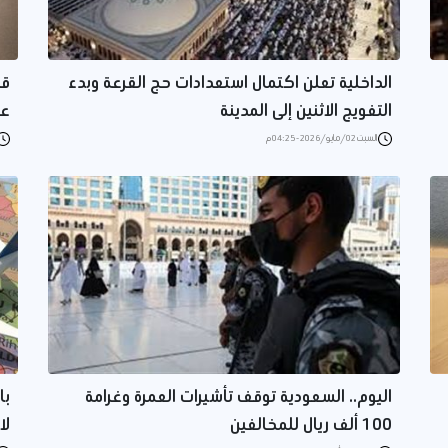
الداخلية تعلن اكتمال استعدادات حج القرعة وبدء
قل
التفويج الاثنين إلى المدينة
عب
السبت 02/مايو/2026 - 04:25 م
اليوم.. السعودية توقف تأشيرات العمرة وغرامة
با
100 ألف ريال للمخالفين
لا