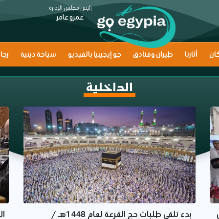
رئيس مجلس الإدارة
عمرو عامر
ان
آثارنا
طيران وفنادق
جو إيجيبيا بالفيديو
سياحة دينية
رجا
الداخلية
بدء تلقي طلبات حج القرعة لعام 1448هـ /
ال