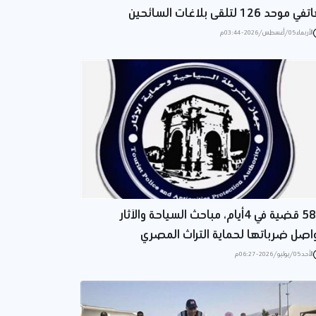
 موحد 126 لتلقى بلاغات السائحين
الأربعاء 05/أغسطس/2026 - 03:44 م
582 قضية في 4أيام، مباحث السياحة والآثار
اصل ضرباتها لحماية التراث المصري
الأحد 05/يوليو/2026 - 06:27 م