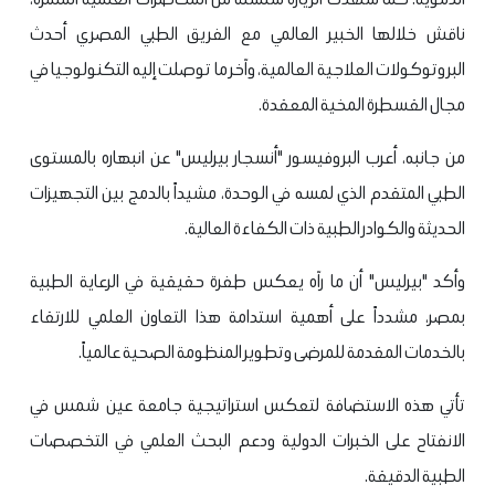
ناقش خلالها الخبير العالمي مع الفريق الطبي المصري أحدث
البروتوكولات العلاجية العالمية، وآخر ما توصلت إليه التكنولوجيا في
مجال القسطرة المخية المعقدة.
​من جانبه، أعرب البروفيسور "أنسجار بيرليس" عن انبهاره بالمستوى
الطبي المتقدم الذي لمسه في الوحدة، مشيداً بالدمج بين التجهيزات
الحديثة والكوادر الطبية ذات الكفاءة العالية.
وأكد "بيرليس" أن ما رآه يعكس طفرة حقيقية في الرعاية الطبية
بمصر، مشدداً على أهمية استدامة هذا التعاون العلمي للارتقاء
بالخدمات المقدمة للمرضى وتطوير المنظومة الصحية عالمياً.
​تأتي هذه الاستضافة لتعكس استراتيجية جامعة عين شمس في
الانفتاح على الخبرات الدولية ودعم البحث العلمي في التخصصات
الطبية الدقيقة.