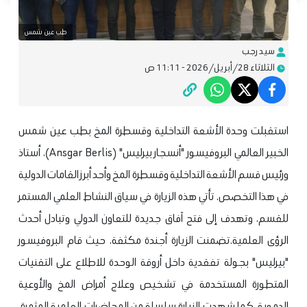
طب عين شمس
سيد رجب
الثلاثاء 28/أبريل/2026 - 11:11 ص
​استقبلت وحدة الأشعة التداخلية وقسطرة المخ بطب عين شمس
الخبير العالمي البروفيسور "أنسجار بيرليس" (Ansgar Berlis)، أستاذ
ورئيس قسم الأشعة التداخلية وقسطرة المخ وأحد أبرز القامات الدولية
في هذا التخصص. تأتي هذه الزيارة في سياق النشاط العلمي المستمر
للقسم، وتهدف إلى فتح آفاق جديدة للتعاون الدولي وتبادل أحدث
الرؤى العلمية.
​تضمنت الزيارة أجندة مكثفة، حيث قام البروفيسور
"بيرليس" بجولة تفقدية داخل أروقة الوحدة للاطلاع على التقنيات
المتطورة المستخدمة في تشخيص وعلاج أمراض المخ والأوعية
الدموية. كما شهدت الزيارة سلسلة من المحاضرات العلمية المثمرة،