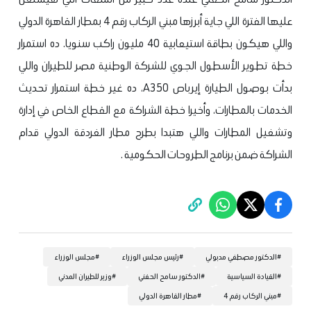
عليها الفترة اللي جاية أبرزها مبني الركاب رقم 4 بمطار القاهرة الدولي
واللي هيكون بطاقة استيعابية 40 مليون راكب سنويا. ده استمرار
خطة تطوير الأسطول الجوي للشركة الوطنية مصر للطيران واللي
بدأت بوصول الطيارة إيرباص A350، ده غير خطة استمرار تحديث
الخدمات بالمطارات، وأخيرا خطة الشراكة مع القطاع الخاص في إدارة
وتشغيل المطارات واللي هتبدا بطرح مطار الغردقة الدولي قدام
الشراكة ضمن برنامج الطروحات الحكومية .
#
الدكتور مصطفي مدبولي
#
رئيس مجلس الوزراء
#
مجلس الوزراء
#
القيادة السياسية
#
الدكتور سامح الحفني
#
وزير للطيران المدني
#
مبني الركاب رقم 4
#
مطار القاهرة الدولي