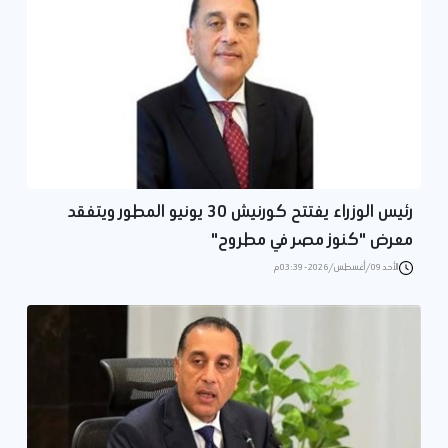
رئيس الوزراء يفتتح كورنيش 30 يونيو المطور ويتفقد
معرض "كنوز مصر في مطروح"
الأحد 09/أغسطس/2026 - 03:39 م