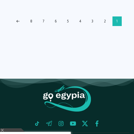
8
7
6
5
4
3
2
1
tiktok
telegram
instagram
youtube
twitter
facebook