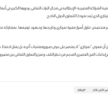
مية الشراكة المصرية–الإيطالية في مجال التراث الثقافي، ودورها الكبير في أع
ري الذي يُعد نموذجًا للتعاون الدولي الناجح.
متخصص تناول أسرار مقبرة نفرتاري وتاريخها وجهود ترميمها، بمشاركة نخ
 أن معرض “نفرتاري” لا يقتصر على عرض صور ومقتنيات أثرية، بل يمثل احتفاءً د
داعات الفن المصري القديم من خطر التلف، وتعزيز التعاون الثقافي بين مصر وإي
س الأعلى للآثار
#
إيطاليا