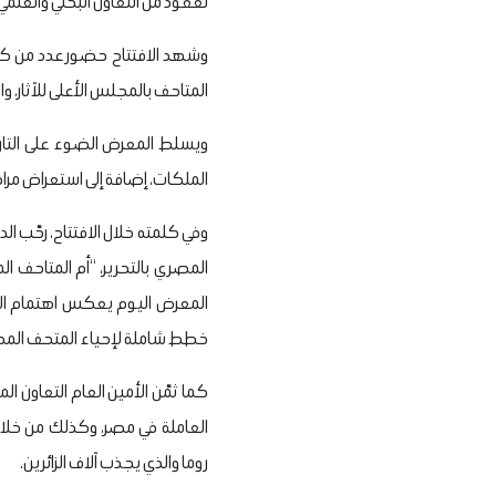
لعقود من التعاون البحثي والعلمي
وشهد الافتتاح حضور عدد من كبار
المتاحف بالمجلس الأعلى للآثار، و
الملكات، إضافة إلى استعراض مراحل 
وفي كلمته خلال الافتتاح، رحّب ا
المصري بالتحرير، “أم المتاحف ال
المعرض اليوم يعكس اهتمام ال
خطط شاملة لإحياء المتحف المصري 
كما ثمّن الأمين العام التعاون 
العاملة في مصر، وكذلك من خلال 
روما والذي يجذب آلاف الزائرين.