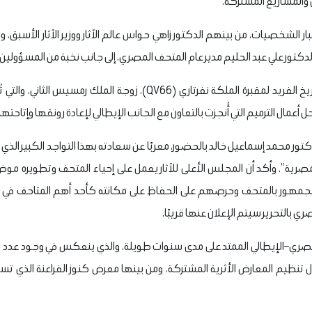
 والمشاريع المشتركة.
 الشخصيات، من بينهم الدكتور زاهي حواس عالم الآثار ووزير الآثار الأسبق، 
الدكتور علي عبد الحليم مدير عام المتحف المصري، إلى جانب نخبة من المسؤولين وخ
ويسلط المعرض الضوء على التاريخ الفريد لمقبرة الملكة نفرتاري (QV66)، ز
أعمال الترميم التي أُنجزت بالتعاون مع الجانب الإيطالي لإعادة رونقها وإتاحتها 
لدكتور محمد إسماعيل خالد بالحضور، معربًا عن سعادته بهذا التواجد الكبير ال
مصرية”. وأكد أن المجلس الأعلى للآثار يعمل على إحياء المتحف وتطويره موضح
جمهور بالمتحف وحرصهم على الحفاظ على مكانته كأحد أهم المتاحف في ال
بالتحرير سيتم الإعلان عنها قريبًا.
المصري–الإيطالي الممتد على مدى سنوات طويلة، والذي ينعكس في وجود عدد كبير
تنظيم المعارض الأثرية المشتركة، ومن بينها معرض كنوز الفراعنة الذي تست