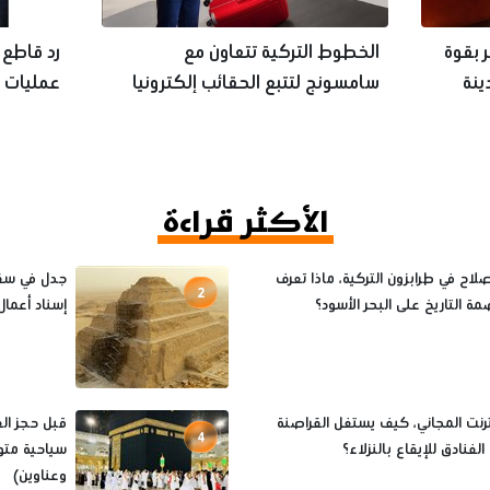
 بقوة
الخطوط التركية تتعاون مع
رد قاطع 
ILTM» بمدينة
سامسونج لتتبع الحقائب إلكترونيا
عمليات ال
للأهراما
الأكثر قراءة
اح في طرابزون التركية، ماذا تعرف
جدل في سقا
2
ة التاريخ على البحر الأسود؟
إسناد أعمال 
ترنت المجاني، كيف يستغل القراصنة
4
فنادق للإيقاع بالنزلاء؟
سياحية متو
وعناوين)