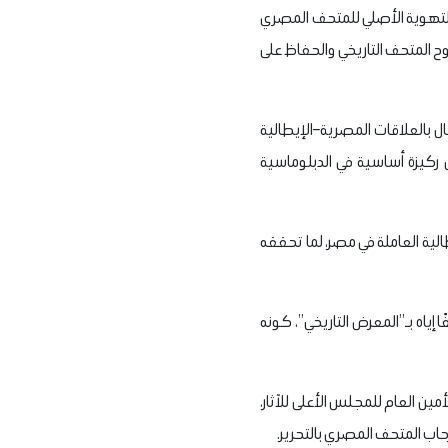
م التهوية الأصلي للمتحف المصري
يُعد خطوة مهمة نحو استعادة روح المتحف التاريخي والحفاظ على
ال بالعلاقات المصرية–الإيطالية
ثل ركيزة أساسية في الدبلوماسية
لية العاملة في مصر، لما تحققه
 إياه بـ”المعرض التاريخي”، كونه
مين العام للمجلس الأعلى للآثار،
حاب المتحف المصري بالتحرير.