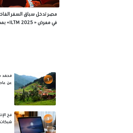
مصر تدخل سباق السفر الفاخر
في معرض «  2025
كان الفرنسية
محمد صل
1
عن عاصم
فخ الإن
3
شبكات ال