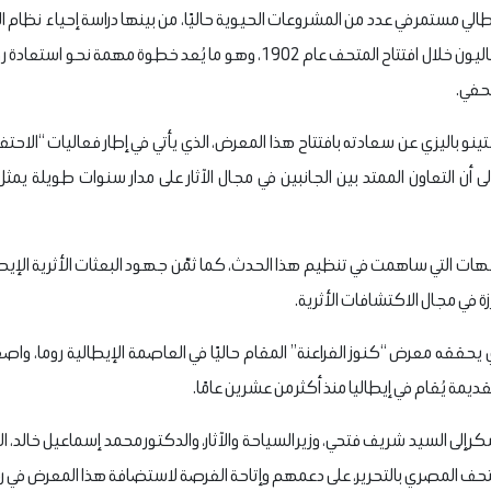
طالي مستمر في عدد من المشروعات الحيوية حاليًا، من بينها دراسة إحياء نظا
بالتحرير، الذي وضعه الخبراء الإيطاليون خلال افتتاح المتحف عام 1902، وهو ما 
تحفي.
نو باليزي عن سعادته بافتتاح هذا المعرض، الذي يأتي في إطار فعاليات “الاحتف
لى أن التعاون الممتد بين الجانبين في مجال الآثار على مدار سنوات طويلة يم
جهات التي ساهمت في تنظيم هذا الحدث، كما ثمّن جهود البعثات الأثرية الإيطا
 في مجال الاكتشافات الأثرية.
ي يحققه معرض “كنوز الفراعنة” المقام حاليًا في العاصمة الإيطالية روما، واصفًا
ة يُقام في إيطاليا منذ أكثر من عشرين عامًا.
 إلى السيد شريف فتحي، وزير السياحة والآثار، والدكتور محمد إسماعيل خالد، الأ
لمتحف المصري بالتحرير، على دعمهم وإتاحة الفرصة لاستضافة هذا المعرض في ر