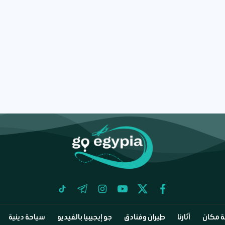
tiktok
telegram
instagram
youtube
twitter
facebook
 مكان
آثارنا
طيران وفنادق
جو إيجيبيا بالفيديو
سياحة دينية