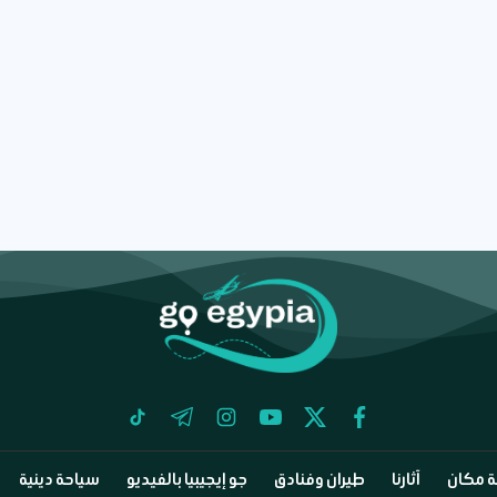
tiktok
telegram
instagram
youtube
twitter
facebook
 مكان
آثارنا
طيران وفنادق
جو إيجيبيا بالفيديو
سياحة دينية