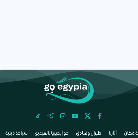
tiktok
telegram
instagram
youtube
twitter
facebook
 مكان
آثارنا
طيران وفنادق
جو إيجيبيا بالفيديو
سياحة دينية