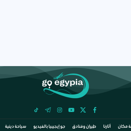
tiktok
telegram
instagram
youtube
twitter
facebook
 مكان
آثارنا
طيران وفنادق
جو إيجيبيا بالفيديو
سياحة دينية