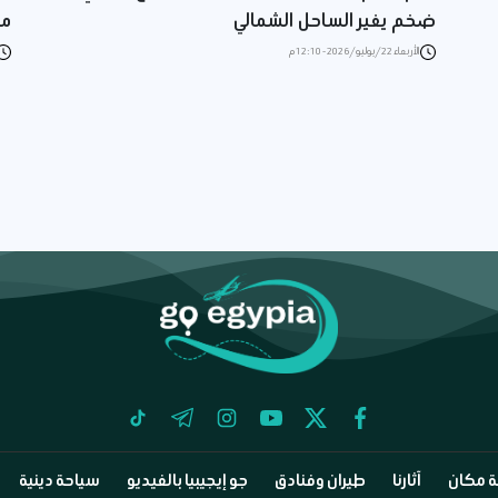
ضخم يغير الساحل الشمالي
مص
الأربعاء 22/يوليو/2026 - 12:10 م
tiktok
telegram
instagram
youtube
twitter
facebook
 مكان
آثارنا
طيران وفنادق
جو إيجيبيا بالفيديو
سياحة دينية