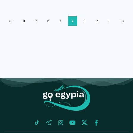
8
7
6
5
4
3
2
1
tiktok
telegram
instagram
youtube
twitter
facebook