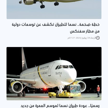
خطة ضخمة.. نسما للطيران تكشف عن توسعات دولية
من مطار سفنكس
الأربعاء 29/يوليو/2026 - 07:37 م
رسميًا.. عودة طيران نسما لموسم العمرة من جديد