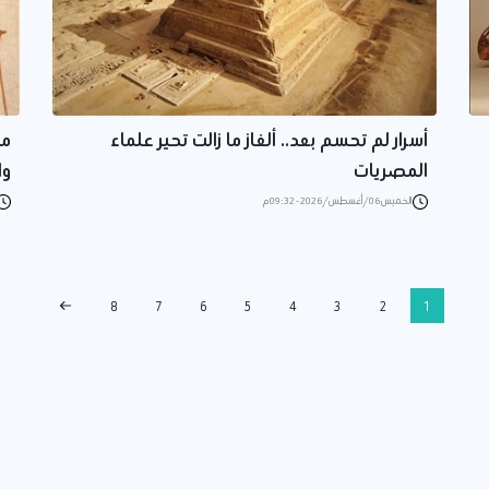
أسرار لم تحسم بعد.. ألغاز ما زالت تحير علماء
من
المصريات
وا
الخميس 06/أغسطس/2026 - 09:32 م
8
7
6
5
4
3
2
1