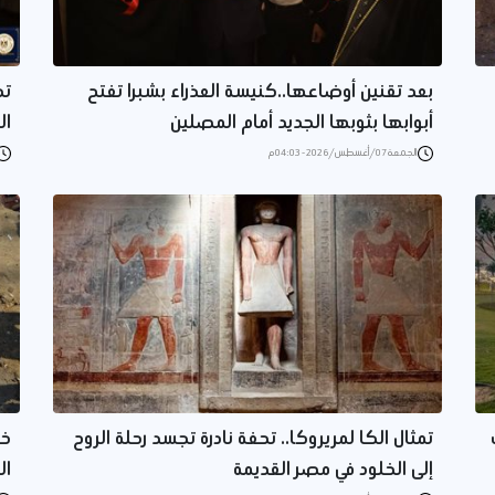
بعد تقنين أوضاعها..كنيسة العذراء بشبرا تفتح
تح
أبوابها بثوبها الجديد أمام المصلين
ال
الجمعة 07/أغسطس/2026 - 04:03 م
تمثال الكا لمريروكا.. تحفة نادرة تجسد رحلة الروح
خر
إلى الخلود في مصر القديمة
ال