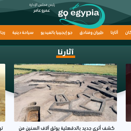
رئيس مجلس الإدارة
عمرو عامر
ان
آثارنا
طيران وفنادق
جو إيجيبيا بالفيديو
سياحة دينية
رجا
آثارنا
كشف أثري جديد بالدقهلية يوثق آلاف السنين من
تر