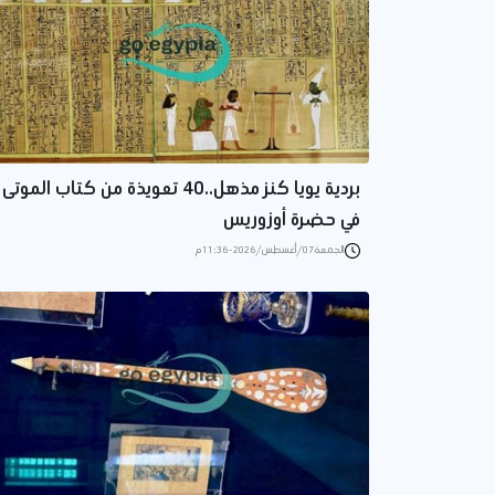
بردية يويا كنز مذهل..40 تعويذة من كتاب الموتى
في حضرة أوزوريس
الجمعة 07/أغسطس/2026 - 11:36 م