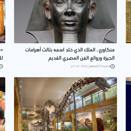
منكاورع.. الملك الذي خلد اسمه بثالث أهرامات
«ك
الجيزة وروائع الفن المصري القديم
لل
الجمعة 07/أغسطس/2026 - 11:22 م